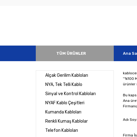
TÜM ÜRÜNLER
Ana Sa
kabloces
Alçak Gerilim Kabloları
''%100 M
NYA, Tek Telli Kablo
ürünler 
Sinyal ve Kontrol Kabloları
Bu kaps
Ana üret
NYAF Kablo Çeşitleri
Firmanız
Kumanda Kabloları
Adı Soy
Renkli Kumaş Kablolar
Telefon Kabloları
Firma İ