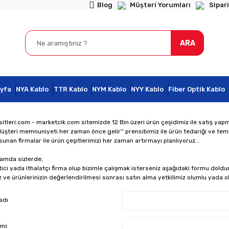
Blog
Müşteri Yorumları
Sipari
ARA
yfa
NYA Kablo
TTR Kablo
NYM Kablo
NYY Kablo
Fiber Optik Kablo
itleri.com - marketcik.com sitemizde 12 Bin üzeri ürün çeşidimiz ile satış yap
üşteri memnuniyeti her zaman önce gelir'' prensibimiz ile ürün tedariği ve temin
sunan firmalar ile ürün çeşitlerimizi her zaman artırmayı planlıyoruz...
amda sizlerde;
ici yada ithalatçı firma olup bizimle çalışmak isterseniz aşağıdaki formu doldu
 ve ürünlerinizin değerlendirilmesi sonrası satın alma yetkilimiz olumlu yada ol
adı
smi