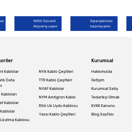
ize
%100 Güvenli
Siparişlerinizi
Alışveriş yapın
hazırlayalım
oriler
Kurumsal
lı Kablolar
NYA Kablo Çeşitleri
Hakkımızda
at6 Data
TTR Kablo Çeşitleri
İletişim
rı
NYAF Kablolar
Kurumsal Satış
Kabloları
NYM Amtigron Kablo
Tedarikçi Olmak
at Kablolar
RG6 U6 Uydu Kablosu
KVKK Kanunu
Kablolar
Yassı Kablo Çeşitleri
Blog Sayfası
 Uzatma Kablosu