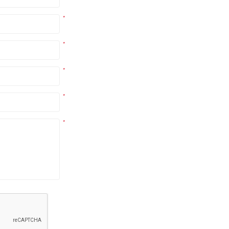
*
*
*
*
*