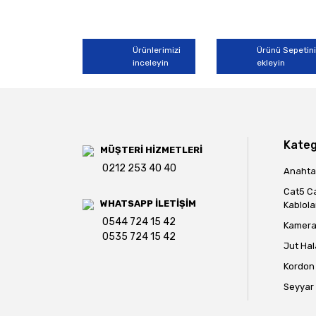
Ürünlerimizi
Ürünü Sepetin
inceleyin
ekleyin
Kateg
MÜŞTERİ HİZMETLERİ
0212 253 40 40
Anahtar
Cat5 C
WHATSAPP İLETİŞİM
Kablola
0544 724 15 42
Kamera 
0535 724 15 42
Jut Hal
Kordon 
Seyyar