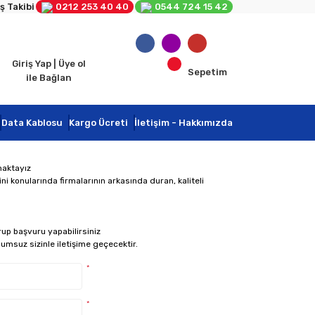
ş Takibi
0212 253 40 40
0544 724 15 42
Giriş Yap | Üye ol
Sepetim
ile Bağlan
Data Kablosu
Kargo Ücreti
İletişim - Hakkımızda
maktayız
i konularında firmalarının arkasında duran, kaliteli
rup başvuru yapabilirsiniz
umsuz sizinle iletişime geçecektir.
*
*