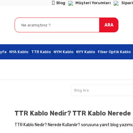
Blog
Müşteri Yorumları
Sipari
ARA
yfa
NYA Kablo
TTR Kablo
NYM Kablo
NYY Kablo
Fiber Optik Kablo
TTR Kablo Nedir? TTR Kablo Nerede 
TTR Kablo Nedir? Nerede Kullanılır? sorusuna yanıt blog yazımız