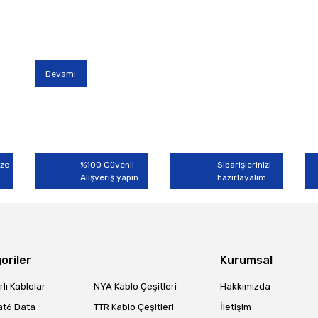
Devamı
ize
%100 Güvenli
Siparişlerinizi
Alışveriş yapın
hazırlayalım
oriler
Kurumsal
lı Kablolar
NYA Kablo Çeşitleri
Hakkımızda
at6 Data
TTR Kablo Çeşitleri
İletişim