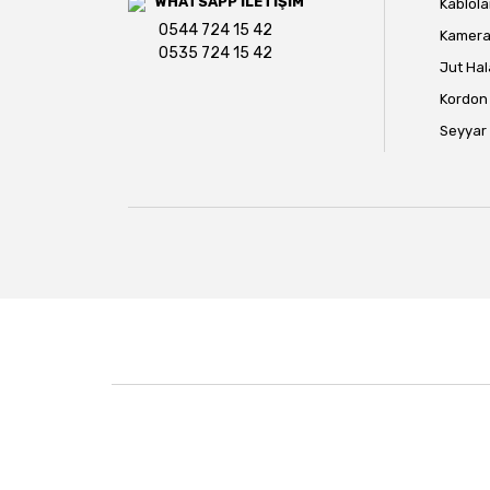
WHATSAPP İLETİŞİM
Kablola
0544 724 15 42
Kamera 
0535 724 15 42
Jut Hal
Kordon 
Seyyar