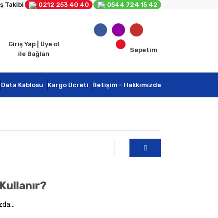
ş Takibi
0212 253 40 40
0544 724 15 42
Giriş Yap | Üye ol
Sepetim
ile Bağlan
Data Kablosu
Kargo Ücreti
İletişim - Hakkımızda
Kullanır?
da...