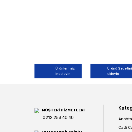
Ürünlerimizi
Ürünü Sepetin
inceleyin
ekleyin
Kateg
MÜŞTERİ HİZMETLERİ
0212 253 40 40
Anahtar
Cat5 C