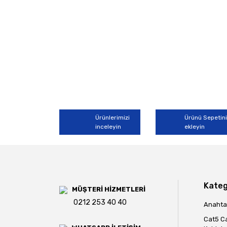
Ürünlerimizi
Ürünü Sepetin
inceleyin
ekleyin
Kateg
MÜŞTERİ HİZMETLERİ
0212 253 40 40
Anahtar
Cat5 C