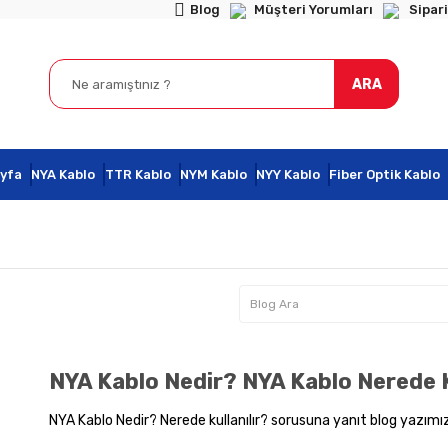
Blog
Müşteri Yorumları
Sipari
ARA
yfa
NYA Kablo
TTR Kablo
NYM Kablo
NYY Kablo
Fiber Optik Kablo
NYA Kablo Nedir? NYA Kablo Nerede K
NYA Kablo Nedir? Nerede kullanılır? sorusuna yanıt blog yazımız