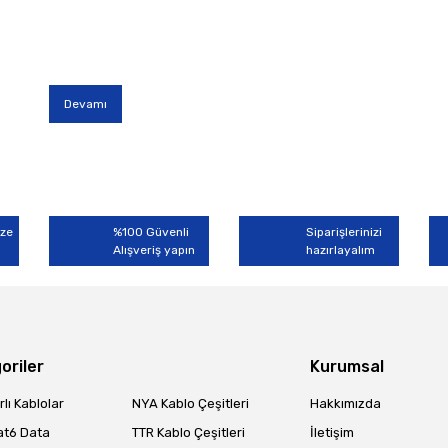
Devamı
ize
%100 Güvenli
Siparişlerinizi
Alışveriş yapın
hazırlayalım
oriler
Kurumsal
lı Kablolar
NYA Kablo Çeşitleri
Hakkımızda
at6 Data
TTR Kablo Çeşitleri
İletişim