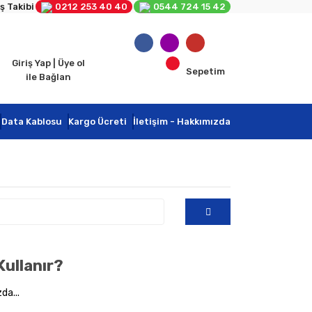
ş Takibi
0212 253 40 40
0544 724 15 42
Giriş Yap | Üye ol
Sepetim
ile Bağlan
Data Kablosu
Kargo Ücreti
İletişim - Hakkımızda
ullanır?
da...