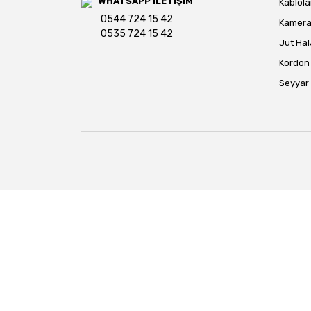
WHATSAPP İLETİŞİM
Kablola
0544 724 15 42
Kamera 
0535 724 15 42
Jut Hal
Kordon 
Seyyar