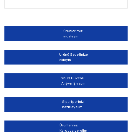
Bu ürünün fiyat bilgisi, resim, ürün açıklamalarında ve
diğer konularda yetersiz gördüğünüz noktaları öneri
Bu ürüne ilk yorumu siz yapın!
formunu kullanarak tarafımıza iletebilirsiniz.
Görüş ve önerileriniz için teşekkür ederiz.
Ürünlerimizi
Yorum Yaz
inceleyin
Ürün resmi kalitesiz, bozuk veya görüntülenemiyor.
Ürün açıklamasında eksik bilgiler bulunuyor.
Ürünü Sepetinize
Ürün bilgilerinde hatalar bulunuyor.
ekleyin
Ürün fiyatı diğer sitelerden daha pahalı.
Bu ürüne benzer farklı alternatifler olmalı.
%100 Güvenli
Alışveriş yapın
Siparişlerinizi
hazırlayalım
Gönder
Ürünlerinizi
Kargoya verelim