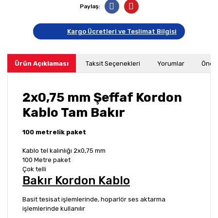
Paylaş:
Kargo Ücretleri ve Teslimat Bilgisi
Ürün Açıklaması
Taksit Seçenekleri
Yorumlar
Öneri
2x0,75 mm Şeffaf Kordon
Kablo
Tam Bakır
100 metrelik paket
Kablo tel kalınlığı 2x0,75 mm
100 Metre paket
Çok telli
Bakır Kordon Kablo
Basit tesisat işlemlerinde, hoparlör ses aktarma
işlemlerinde kullanılır