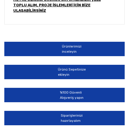
TOPLU ALIM, PROJE İŞLEMLERİ İÇİN BİZE
ULAŞABİLİRSİNİZ
Bu ürünün fiyat bilgisi, resim, ürün açıklamalarında ve
diğer konularda yetersiz gördüğünüz noktaları öneri
Bu ürüne ilk yorumu siz yapın!
formunu kullanarak tarafımıza iletebilirsiniz.
Görüş ve önerileriniz için teşekkür ederiz.
Ürünlerimizi
Yorum Yaz
inceleyin
Ürün resmi kalitesiz, bozuk veya görüntülenemiyor.
Ürün açıklamasında eksik bilgiler bulunuyor.
Ürünü Sepetinize
Ürün bilgilerinde hatalar bulunuyor.
ekleyin
Ürün fiyatı diğer sitelerden daha pahalı.
Bu ürüne benzer farklı alternatifler olmalı.
%100 Güvenli
Alışveriş yapın
Siparişlerinizi
hazırlayalım
Gönder