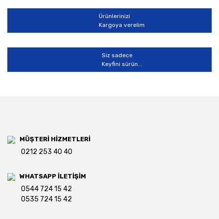
Ürünlerinizi
Kargoya verelim
Siz sadece
Keyfini sürün...
MÜŞTERİ HİZMETLERİ
0212 253 40 40
WHATSAPP İLETİŞİM
0544 724 15 42
0535 724 15 42