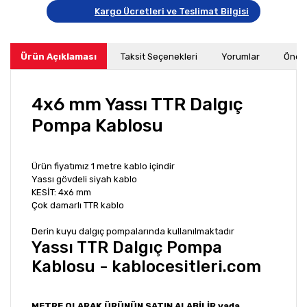
Kargo Ücretleri ve Teslimat Bilgisi
Ürün Açıklaması
Taksit Seçenekleri
Yorumlar
Öneri
4x6 mm Yassı TTR Dalgıç
Pompa Kablosu
Ürün fiyatımız 1 metre kablo içindir
Yassı gövdeli siyah kablo
KESİT: 4x6 mm
Çok damarlı TTR kablo
Derin kuyu dalgıç pompalarında kullanılmaktadır
Yassı TTR Dalgıç Pompa
Kablosu - kablocesitleri.com
METRE OLARAK ÜRÜNÜN SATIN ALABİLİR yada