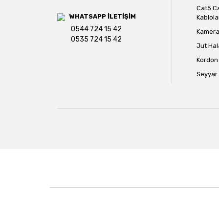
Cat5 C
WHATSAPP İLETİŞİM
Kablola
0544 724 15 42
Kamera 
0535 724 15 42
Jut Hal
Kordon 
Seyyar