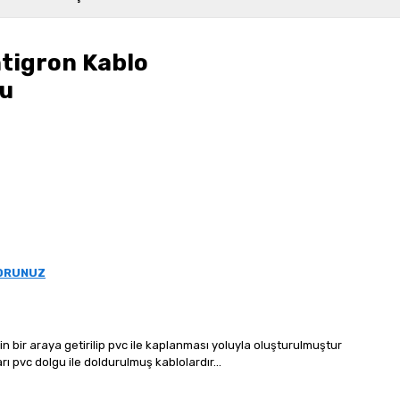
tigron Kablo
su
SORUNUZ
nin bir araya getirilip pvc ile kaplanması yoluyla oluşturulmuştur
ları pvc dolgu ile doldurulmuş kablolardır...