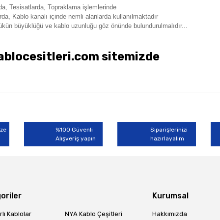
nda,
Tesisatlarda,
Topraklama işlemlerinde
rda, Kablo kanalı içinde n
emli alanlarda
kullanılmaktadır
ükün büyüklüğü ve kablo uzunluğu göz önünde bulundurulmalıdır...
locesitleri.com sitemizde
rında ve diğer konularda yetersiz gördüğünüz noktaları öneri formunu kullan
Bu ürüne ilk yorumu siz yapın!
miyor.
ize
%100 Güvenli
Siparişlerinizi
Alışveriş yapın
Yorum Yaz
hazırlayalım
oriler
Kurumsal
lı Kablolar
NYA Kablo Çeşitleri
Hakkımızda