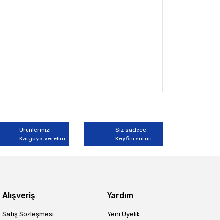
arak tarafımıza iletebilirsiniz.
Ürünlerinizi
Siz sadece
Kargoya verelim
Keyfini sürün...
Alışveriş
Yardım
Satış Sözleşmesi
Yeni Üyelik