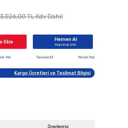
13.026,00 TL Kdv Dahil
Hemen Al
e Ekle
Alışverişi bitir
ber Ver
Tavsiye Et
Yorum Yaz
Kargo Ücretleri ve Teslimat Bilgisi
Önerileriniz