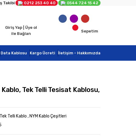
ş Takibi
0212 253 40 40
0544 724 15 42
Giriş Yap | Üye ol
Sepetim
ile Bağlan
Data Kablosu
Kargo Ücreti
İletişim - Hakkımızda
ablo, Tek Telli Tesisat Kablosu,
ek Telli Kablo
,
NYM Kablo Çeşitleri
5