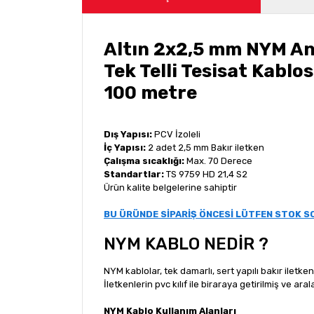
Altın 2x2,5 mm NYM An
Tek Telli Tesisat Kablo
100 metre
Dış Yapısı:
PCV İzoleli
İç Yapısı:
2 adet 2,5 mm Bakır iletken
Çalışma sıcaklığı:
Max. 70 Derece
Standartlar:
TS 9759 HD 21,4 S2
Ürün kalite belgelerine sahiptir
BU ÜRÜNDE SİPARİŞ ÖNCESİ LÜTFEN STOK 
NYM KABLO NEDİR ?
NYM kablolar, tek damarlı, sert yapılı bakır iletke
İletkenlerin pvc kılıf ile biraraya getirilmiş ve ara
NYM Kablo Kullanım Alanları