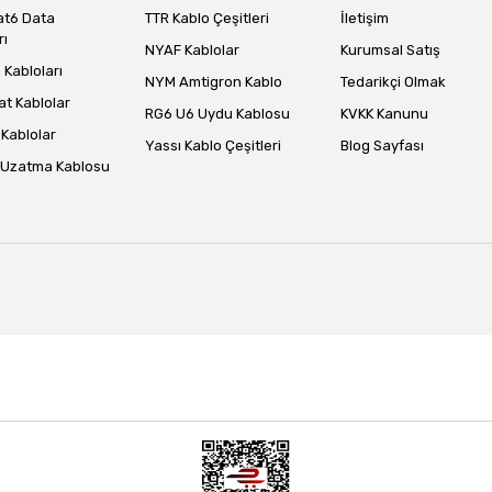
at6 Data
TTR Kablo Çeşitleri
İletişim
rı
NYAF Kablolar
Kurumsal Satış
Gönder
Kabloları
NYM Amtigron Kablo
Tedarikçi Olmak
at Kablolar
RG6 U6 Uydu Kablosu
KVKK Kanunu
Kablolar
Yassı Kablo Çeşitleri
Blog Sayfası
 Uzatma Kablosu