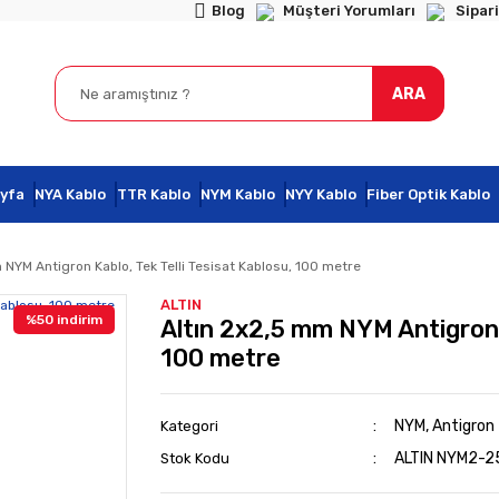
Blog
Müşteri Yorumları
Sipari
ARA
yfa
NYA Kablo
TTR Kablo
NYM Kablo
NYY Kablo
Fiber Optik Kablo
 NYM Antigron Kablo, Tek Telli Tesisat Kablosu, 100 metre
ALTIN
%50 indirim
Altın 2x2,5 mm NYM Antigron K
100 metre
NYM, Antigron T
Kategori
ALTIN NYM2-2
Stok Kodu