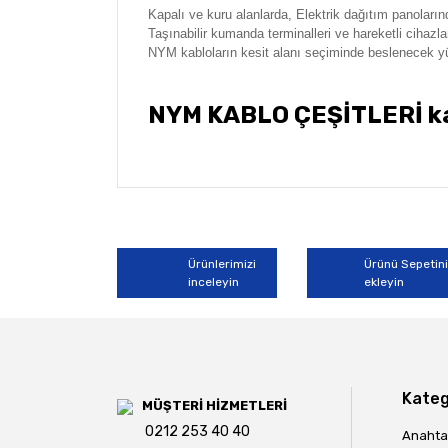
Kapalı ve kuru alanlarda,
Elektrik dağıtım panoları
Taşınabilir kumanda terminalleri ve hareketli cihazla
NYM kabloların kesit alanı seçiminde beslenecek y
NYM KABLO ÇEŞİTLERİ kab
Bu ürünün fiyat bilgisi, resim, ürün açıklamala
Görüş ve önerileriniz için teşekkür ederiz.
Ürün resmi kalitesiz, bozuk veya görüntülene
Ürünlerimizi
Ürünü Sepetin
inceleyin
ekleyin
Ürün açıklamasında eksik bilgiler bulunuyor.
Ürün bilgilerinde hatalar bulunuyor.
Ürün fiyatı diğer sitelerden daha pahalı.
Bu ürüne benzer farklı alternatifler olmalı.
Kateg
MÜŞTERİ HİZMETLERİ
0212 253 40 40
Anahtar