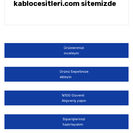
kablocesitleri.com sitemizde
Bu ürünün fiyat bilgisi, resim, ürün açıklamalarında ve
diğer konularda yetersiz gördüğünüz noktaları öneri
Bu ürüne ilk yorumu siz yapın!
formunu kullanarak tarafımıza iletebilirsiniz.
Görüş ve önerileriniz için teşekkür ederiz.
Ürünlerimizi
Yorum Yaz
inceleyin
Ürün resmi kalitesiz, bozuk veya görüntülenemiyor.
Ürün açıklamasında eksik bilgiler bulunuyor.
Ürünü Sepetinize
Ürün bilgilerinde hatalar bulunuyor.
ekleyin
Ürün fiyatı diğer sitelerden daha pahalı.
Bu ürüne benzer farklı alternatifler olmalı.
%100 Güvenli
Alışveriş yapın
Siparişlerinizi
hazırlayalım
Gönder