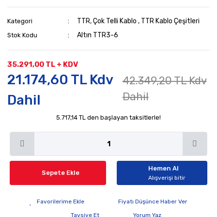
TTR, Çok Telli Kablo
,
TTR Kablo Çeşitleri
Kategori
Altın TTR3-6
Stok Kodu
35.291,00 TL + KDV
21.174,60 TL Kdv
42.349,20 TL Kdv
Dahil
Dahil
5.717,14 TL den başlayan taksitlerle!
Hemen Al
Sepete Ekle
Alışverişi bitir
Fiyatı Düşünce Haber Ver
Tavsiye Et
Yorum Yaz