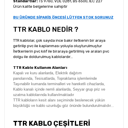
Standartlar:
TS 9760, VDE 0281, BS 6500, IEC 227
Ürün kalite belgelerine sahiptir
BU ÜRÜNDE SİPARİŞ ÖNCESİ LÜTFEN STOK SORUNUZ
TTR KABLO NEDİR ?
TTR kablolar, çok sayıda ince bakır iletkenin bir araya
getirilip pvc ile kaplanması yoluyla oluşturulmuştur
İletkenlerin pvc kılıf ile biraraya getirilmiş ve araları pvc
dolgu ile doldurulmuş kablolardır...
TTR Kablo Kullanım Alanları
Kapalı ve kuru alanlarda,
Elektrik dağıtım
panolarında,
Tesisatlarda,
Topraklama işlemlerinde
Taşınabilir kumanda terminalleri ve hareketli cihazlarda,
Kablo kanalı içinde n
emli alanlarda, S
eyyar grup priz ve
uzatma kablolarında kullanılmaktadır
TTR kabloların kesit alanı seçiminde beslenecek yükün
büyüklüğü ve kablo uzunluğu göz önünde bulundurulmalıdır...
TTR KABLO ÇEŞİTLERİ