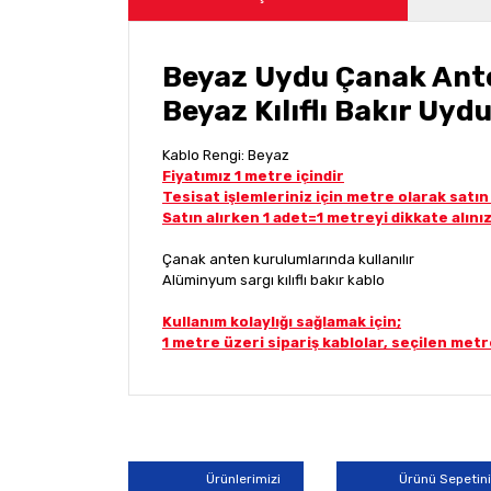
Beyaz Uydu Çanak Ant
Beyaz Kılıflı Bakır Uyd
Kablo Rengi: Beyaz
Fiyatımız 1 metre içindir
Tesisat işlemleriniz için metre olarak satın 
Satın alırken 1 adet=1 metreyi dikkate alını
Çanak anten kurulumlarında kullanılır
Alüminyum sargı kılıflı bakır kablo
Kullanım kolaylığı sağlamak için;
1 metre üzeri sipariş kablolar, seçilen met
Bu ürünün fiyat bilgisi, resim, ürün açıklamala
Görüş ve önerileriniz için teşekkür ederiz.
Ürün resmi kalitesiz, bozuk veya görüntülene
Ürünlerimizi
Ürünü Sepetin