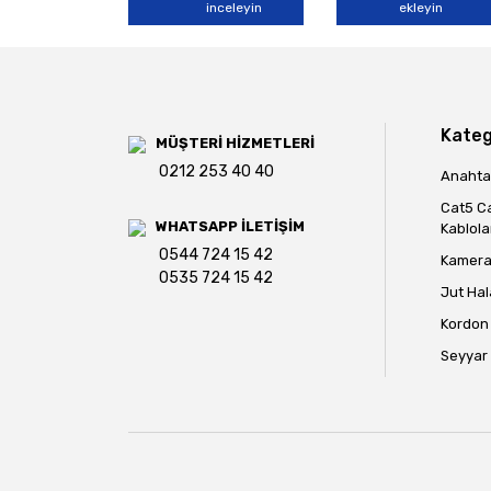
inceleyin
ekleyin
Ürün açıklamasında eksik bilgiler bulunuyor.
Ürün bilgilerinde hatalar bulunuyor.
Ürün fiyatı diğer sitelerden daha pahalı.
Bu ürüne benzer farklı alternatifler olmalı.
Kateg
MÜŞTERİ HİZMETLERİ
0212 253 40 40
Anahtar
Cat5 C
WHATSAPP İLETİŞİM
Kablola
0544 724 15 42
Kamera 
0535 724 15 42
Jut Hal
Kordon 
Seyyar