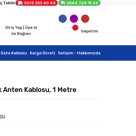
ş Takibi
0212 253 40 40
0544 724 15 42
Giriş Yap | Üye ol
Sepetim
ile Bağlan
Data Kablosu
Kargo Ücreti
İletişim - Hakkımızda
ak Anten Kablosu, 1 Metre
YDU