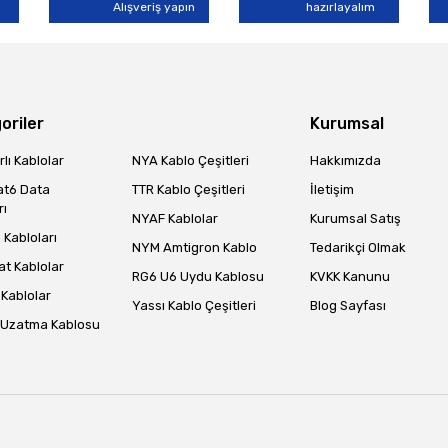
Alışveriş yapın
Yorum Yaz
hazırlayalım
oriler
Kurumsal
lı Kablolar
NYA Kablo Çeşitleri
Hakkımızda
at6 Data
TTR Kablo Çeşitleri
İletişim
rı
NYAF Kablolar
Kurumsal Satış
Gönder
Kabloları
NYM Amtigron Kablo
Tedarikçi Olmak
at Kablolar
RG6 U6 Uydu Kablosu
KVKK Kanunu
Kablolar
Yassı Kablo Çeşitleri
Blog Sayfası
 Uzatma Kablosu