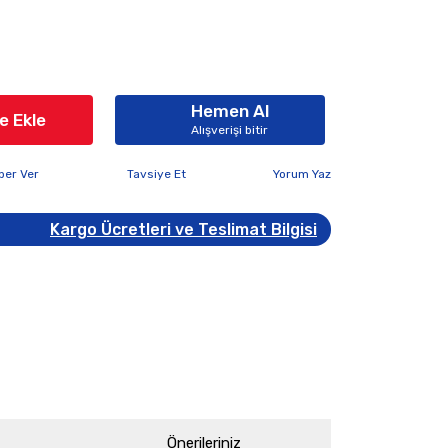
Hemen Al
e Ekle
Alışverişi bitir
ber Ver
Tavsiye Et
Yorum Yaz
Kargo Ücretleri ve Teslimat Bilgisi
Önerileriniz