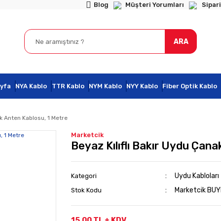
Blog
Müşteri Yorumları
Sipari
ARA
yfa
NYA Kablo
TTR Kablo
NYM Kablo
NYY Kablo
Fiber Optik Kablo
ak Anten Kablosu, 1 Metre
Marketcik
Beyaz Kılıflı Bakır Uydu Çan
Uydu Kabloları
Kategori
Marketcik BU
Stok Kodu
15,00 TL + KDV