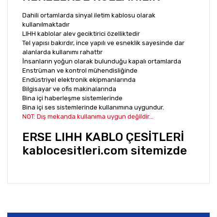
Dahili ortamlarda sinyal iletim kablosu olarak
kullanılmaktadır
LIHH kablolar alev geciktirici özelliktedir
Tel yapısı bakırdır, ince yapılı ve esneklik sayesinde dar
alanlarda kullanımı rahattır
İnsanların yoğun olarak bulunduğu kapalı ortamlarda
Enstrüman ve kontrol mühendisliğinde
Endüstriyel elektronik ekipmanlarında
Bilgisayar ve ofis makinalarında
Bina içi haberleşme sistemlerinde
Bina içi ses sistemlerinde kullanımına uygundur.
NOT: Dış mekanda kullanıma uygun değildir...
ERSE LIHH KABLO ÇESİTLERİ
kablocesitleri.com sitemizde
Bu ürünün fiyat bilgisi, resim, ürün açıklamalarında ve
diğer konularda yetersiz gördüğünüz noktaları öneri
Bu ürüne ilk yorumu siz yapın!
formunu kullanarak tarafımıza iletebilirsiniz.
Görüş ve önerileriniz için teşekkür ederiz.