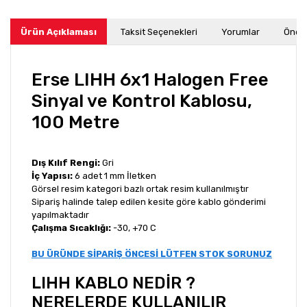
Ürün Açıklaması
Taksit Seçenekleri
Yorumlar
Öneri
Erse LIHH 6x1 Halogen Free
Sinyal ve Kontrol Kablosu,
100 Metre
Dış Kılıf Rengi:
Gri
İç Yapısı:
6 adet 1 mm İletken
Görsel resim kategori bazlı ortak resim kullanılmıştır
Sipariş halinde talep edilen kesite göre kablo gönderimi
yapılmaktadır
Çalışma Sıcaklığı:
-30, +70 C
BU ÜRÜNDE SİPARİŞ ÖNCESİ LÜTFEN STOK SORUNUZ
LIHH KABLO NEDİR ?
NERELERDE KULLANILIR