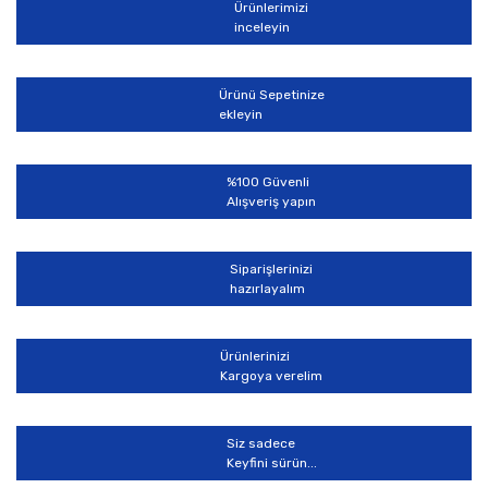
Ürünlerimizi
Yorum Yaz
inceleyin
Ürün resmi kalitesiz, bozuk veya görüntülenemiyor.
Ürün açıklamasında eksik bilgiler bulunuyor.
Ürünü Sepetinize
Ürün bilgilerinde hatalar bulunuyor.
ekleyin
Ürün fiyatı diğer sitelerden daha pahalı.
Bu ürüne benzer farklı alternatifler olmalı.
%100 Güvenli
Alışveriş yapın
Siparişlerinizi
hazırlayalım
Gönder
Ürünlerinizi
Kargoya verelim
Siz sadece
Keyfini sürün...