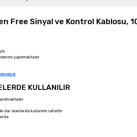
n Free Sinyal ve Kontrol Kablosu, 
tır
önderimi yapılmaktadır
SORUNUZ
ELERDE KULLANILIR
lanılmaktadır
nde dar alanlarda kullanımı rahattır
larda