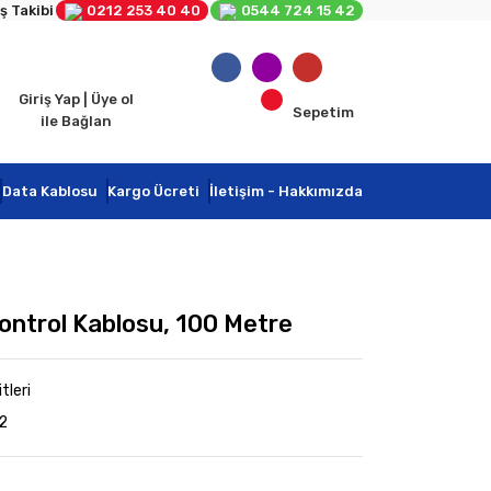
ş Takibi
0212 253 40 40
0544 724 15 42
Giriş Yap | Üye ol
Sepetim
ile Bağlan
Data Kablosu
Kargo Ücreti
İletişim - Hakkımızda
ontrol Kablosu, 100 Metre
tleri
2