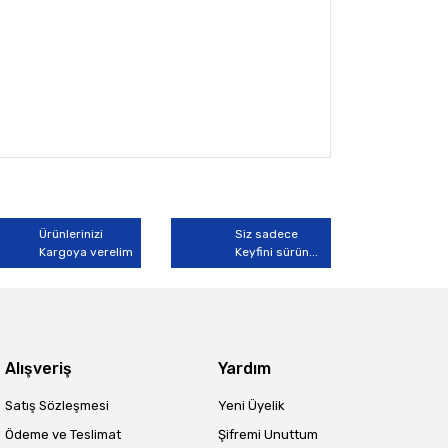
arak tarafımıza iletebilirsiniz.
Ürünlerinizi
Siz sadece
Kargoya verelim
Keyfini sürün...
Alışveriş
Yardım
Satış Sözleşmesi
Yeni Üyelik
Ödeme ve Teslimat
Şifremi Unuttum