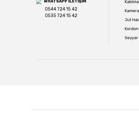
WHATSAPP İLETİŞİM
Kablola
0544 724 15 42
Kamera 
0535 724 15 42
Jut Hal
Kordon 
Seyyar