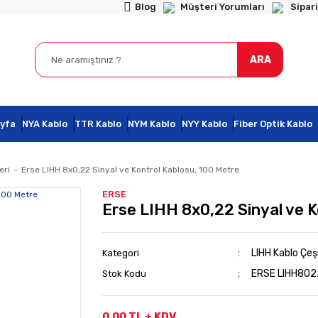
Blog
Müşteri Yorumları
Sipari
ARA
yfa
NYA Kablo
TTR Kablo
NYM Kablo
NYY Kablo
Fiber Optik Kablo
eri
Erse LIHH 8x0,22 Sinyal ve Kontrol Kablosu, 100 Metre
ERSE
Erse LIHH 8x0,22 Sinyal ve K
LIHH Kablo Çeşi
Kategori
ERSE LIHH802
Stok Kodu
0,00 TL + KDV