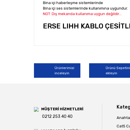
Bina içi haberleşme sistemlerinde
Bina içi ses sistemlerinde kullanımına uygundur.
NOT: Dış mekanda kullanıma uygun değildir...
ERSE LIHH KABLO ÇESİTLE
Bu ürünün fiyat bilgisi, resim, ürün açıklamala
Görüş ve önerileriniz için teşekkür ederiz.
Ürün resmi kalitesiz, bozuk veya görüntülene
Ürünlerimizi
Ürünü Sepetin
inceleyin
ekleyin
Ürün açıklamasında eksik bilgiler bulunuyor.
Ürün bilgilerinde hatalar bulunuyor.
Ürün fiyatı diğer sitelerden daha pahalı.
Bu ürüne benzer farklı alternatifler olmalı.
Kateg
MÜŞTERİ HİZMETLERİ
0212 253 40 40
Anahtar
Cat5 C