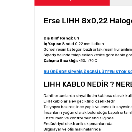
Erse LIHH 8x0,22 Haloge
Dış Kılıf Rengi:
Gri
İç Yapısı:
8 adet 0,22 mm İletken
Görsel resim kategori bazlı ortak resim kullanılmış
Sipariş halinde talep edilen kesite göre kablo g
Çalışma Sıcaklığı:
-30, +70 C
BU ÜRÜNDE SİPARİŞ ÖNCESİ LÜTFEN STOK 
LIHH KABLO NEDİR ? NER
Dahili ortamlarda sinyal iletim kablosu olarak kul
LIHH kablolar alev geciktirici özelliktedir
Tel yapısı bakırdır, ince yapılı ve esneklik sayesi
İnsanların yoğun olarak bulunduğu kapalı ortam
Enstrüman ve kontrol mühendisliğinde
Endüstriyel elektronik ekipmanlarında
Bilgisayar ve ofis makinalarında