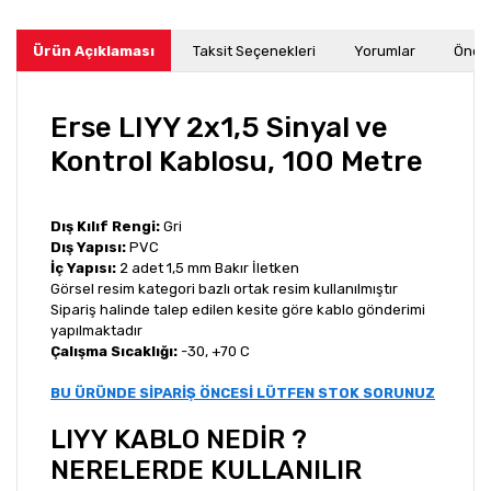
Ürün Açıklaması
Taksit Seçenekleri
Yorumlar
Öneri
Erse LIYY 2x1,5 Sinyal ve
Kontrol Kablosu, 100 Metre
Dış Kılıf Rengi:
Gri
Dış Yapısı:
PVC
İç Yapısı:
2 adet 1,5 mm Bakır İletken
Görsel resim kategori bazlı ortak resim kullanılmıştır
Sipariş halinde talep edilen kesite göre kablo gönderimi
yapılmaktadır
Çalışma Sıcaklığı:
-30, +70 C
BU ÜRÜNDE SİPARİŞ ÖNCESİ LÜTFEN STOK SORUNUZ
LIYY KABLO NEDİR ?
NERELERDE KULLANILIR