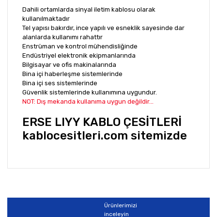
Dahili ortamlarda sinyal iletim kablosu olarak
kullanılmaktadır
Tel yapısı bakırdır, ince yapılı ve esneklik sayesinde dar
alanlarda kullanımı rahattır
Enstrüman ve kontrol mühendisliğinde
Endüstriyel elektronik ekipmanlarında
Bilgisayar ve ofis makinalarında
Bina içi haberleşme sistemlerinde
Bina içi ses sistemlerinde
Güvenlik sistemlerinde kullanımına uygundur.
NOT: Dış mekanda kullanıma uygun değildir...
ERSE LIYY KABLO ÇESİTLERİ
kablocesitleri.com sitemizde
Bu ürünün fiyat bilgisi, resim, ürün açıklamalarında ve
diğer konularda yetersiz gördüğünüz noktaları öneri
Bu ürüne ilk yorumu siz yapın!
formunu kullanarak tarafımıza iletebilirsiniz.
Görüş ve önerileriniz için teşekkür ederiz.
Ürünlerimizi
Yorum Yaz
inceleyin