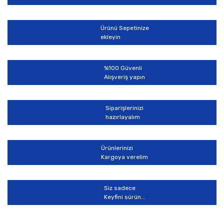
Ürün resmi kalitesiz, bozuk veya görüntülenemiyor.
Ürün açıklamasında eksik bilgiler bulunuyor.
Ürünü Sepetinize
Ürün bilgilerinde hatalar bulunuyor.
ekleyin
Ürün fiyatı diğer sitelerden daha pahalı.
Bu ürüne benzer farklı alternatifler olmalı.
%100 Güvenli
Alışveriş yapın
Siparişlerinizi
hazırlayalım
Gönder
Ürünlerinizi
Kargoya verelim
Siz sadece
Keyfini sürün...