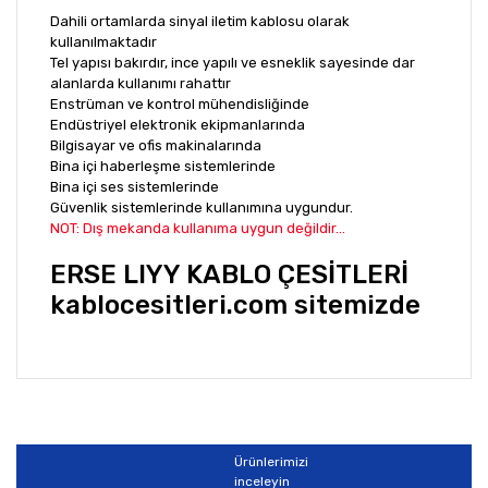
Dahili ortamlarda sinyal iletim kablosu olarak
kullanılmaktadır
Tel yapısı bakırdır, ince yapılı ve esneklik sayesinde dar
alanlarda kullanımı rahattır
Enstrüman ve kontrol mühendisliğinde
Endüstriyel elektronik ekipmanlarında
Bilgisayar ve ofis makinalarında
Bina içi haberleşme sistemlerinde
Bina içi ses sistemlerinde
Güvenlik sistemlerinde kullanımına uygundur.
NOT: Dış mekanda kullanıma uygun değildir...
ERSE LIYY KABLO ÇESİTLERİ
kablocesitleri.com sitemizde
Bu ürünün fiyat bilgisi, resim, ürün açıklamalarında ve
diğer konularda yetersiz gördüğünüz noktaları öneri
Bu ürüne ilk yorumu siz yapın!
formunu kullanarak tarafımıza iletebilirsiniz.
Görüş ve önerileriniz için teşekkür ederiz.
Ürünlerimizi
Yorum Yaz
inceleyin