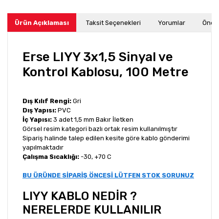
Ürün Açıklaması
Taksit Seçenekleri
Yorumlar
Öneri
Erse LIYY 3x1,5 Sinyal ve
Kontrol Kablosu, 100 Metre
Dış Kılıf Rengi:
Gri
Dış Yapısı:
PVC
İç Yapısı:
3 adet 1,5 mm Bakır İletken
Görsel resim kategori bazlı ortak resim kullanılmıştır
Sipariş halinde talep edilen kesite göre kablo gönderimi
yapılmaktadır
Çalışma Sıcaklığı:
-30, +70 C
BU ÜRÜNDE SİPARİŞ ÖNCESİ LÜTFEN STOK SORUNUZ
LIYY KABLO NEDİR ?
NERELERDE KULLANILIR