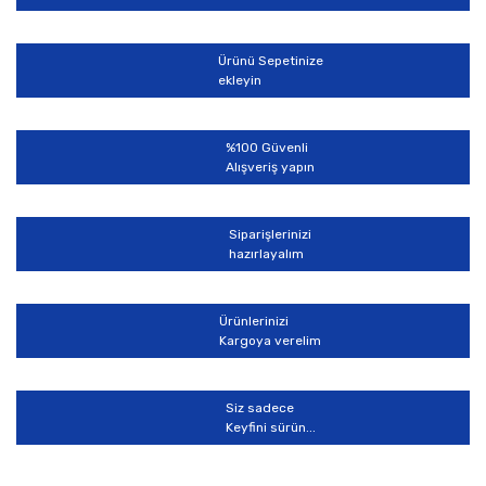
Ürün resmi kalitesiz, bozuk veya görüntülenemiyor.
Ürün açıklamasında eksik bilgiler bulunuyor.
Ürünü Sepetinize
Ürün bilgilerinde hatalar bulunuyor.
ekleyin
Ürün fiyatı diğer sitelerden daha pahalı.
Bu ürüne benzer farklı alternatifler olmalı.
%100 Güvenli
Alışveriş yapın
Siparişlerinizi
hazırlayalım
Gönder
Ürünlerinizi
Kargoya verelim
Siz sadece
Keyfini sürün...