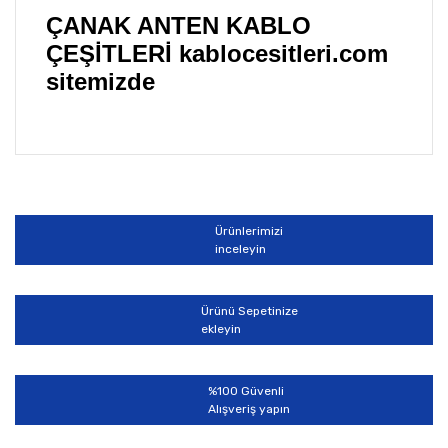
ÇANAK ANTEN KABLO
ÇEŞİTLERİ kablocesitleri.com
sitemizde
Bu ürünün fiyat bilgisi, resim, ürün açıklamalarında ve
diğer konularda yetersiz gördüğünüz noktaları öneri
Bu ürüne ilk yorumu siz yapın!
formunu kullanarak tarafımıza iletebilirsiniz.
Görüş ve önerileriniz için teşekkür ederiz.
Ürünlerimizi
Yorum Yaz
inceleyin
Ürün resmi kalitesiz, bozuk veya görüntülenemiyor.
Ürün açıklamasında eksik bilgiler bulunuyor.
Ürünü Sepetinize
Ürün bilgilerinde hatalar bulunuyor.
ekleyin
Ürün fiyatı diğer sitelerden daha pahalı.
Bu ürüne benzer farklı alternatifler olmalı.
%100 Güvenli
Alışveriş yapın