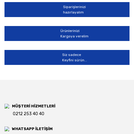
Siparişlerinizi
hazırlayalım
Gönder
Ürünlerinizi
Kargoya verelim
Siz sadece
Keyfini sürün...
MÜŞTERİ HİZMETLERİ
0212 253 40 40
WHATSAPP İLETİŞİM