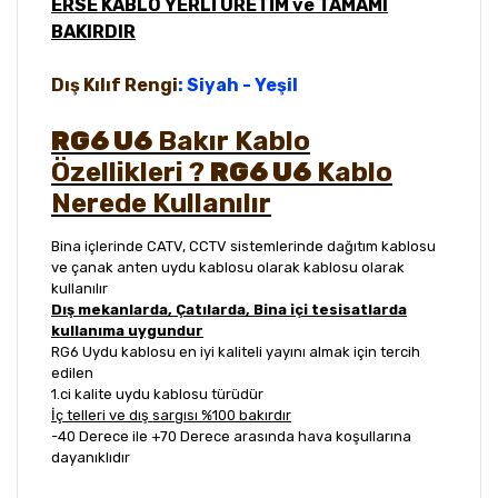
ERSE KABLO YERLİ ÜRETİM ve TAMAMI
BAKIRDIR
Dış Kılıf Rengi
: Siyah - Yeşil
RG6 U6
Bakır Kablo
Özellikleri ?
RG6 U6
Kablo
Nerede Kullanılır
Bina içlerinde CATV, CCTV sistemlerinde dağıtım kablosu
ve çanak anten uydu kablosu olarak kablosu olarak
kullanılır
Dış mekanlarda, Çatılarda, Bina içi tesisatlarda
kullanıma uygundur
RG6 Uydu kablosu en iyi kaliteli yayını almak için tercih
edilen
1.ci kalite uydu kablosu türüdür
İç telleri ve dış sargısı %100 bakırdır
-40 Derece ile +70 Derece arasında hava koşullarına
dayanıklıdır