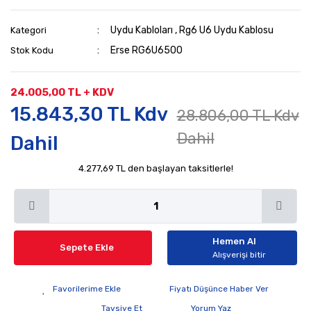
Uydu Kabloları
,
Rg6 U6 Uydu Kablosu
Kategori
Erse RG6U6500
Stok Kodu
24.005,00 TL + KDV
15.843,30 TL Kdv
28.806,00 TL Kdv
Dahil
Dahil
4.277,69 TL den başlayan taksitlerle!
Hemen Al
Sepete Ekle
Alışverişi bitir
Fiyatı Düşünce Haber Ver
Tavsiye Et
Yorum Yaz