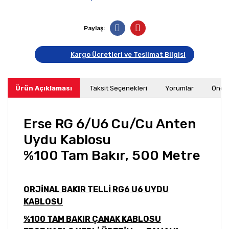
Paylaş:
Kargo Ücretleri ve Teslimat Bilgisi
Ürün Açıklaması
Taksit Seçenekleri
Yorumlar
Öneri
Erse RG 6/U6 Cu/Cu Anten
Uydu Kablosu
%100 Tam Bakır, 500 Metre
ORJİNAL BAKIR TELLİ RG6 U6 UYDU
KABLOSU
%100 TAM BAKIR ÇANAK KABLOSU