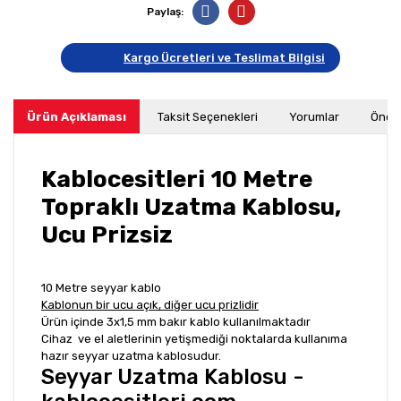
Paylaş:
Kargo Ücretleri ve Teslimat Bilgisi
Ürün Açıklaması
Taksit Seçenekleri
Yorumlar
Öneri
Kablocesitleri 10 Metre
Topraklı Uzatma Kablosu,
Ucu Prizsiz
10 Metre seyyar kablo
Kablonun bir ucu açık, diğer ucu prizlidir
Ürün içinde 3x1,5 mm bakır kablo kullanılmaktadır
Cihaz ve el aletlerinin yetişmediği noktalarda kullanıma
hazır seyyar uzatma kablosudur.
Seyyar Uzatma Kablosu -