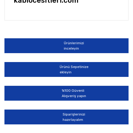
kablocesitleri.com
Bu ürünün fiyat bilgisi, resim, ürün açıklamalarında ve
diğer konularda yetersiz gördüğünüz noktaları öneri
Bu ürüne ilk yorumu siz yapın!
formunu kullanarak tarafımıza iletebilirsiniz.
Görüş ve önerileriniz için teşekkür ederiz.
Ürünlerimizi
Yorum Yaz
inceleyin
Ürün resmi kalitesiz, bozuk veya görüntülenemiyor.
Ürün açıklamasında eksik bilgiler bulunuyor.
Ürünü Sepetinize
Ürün bilgilerinde hatalar bulunuyor.
ekleyin
Ürün fiyatı diğer sitelerden daha pahalı.
Bu ürüne benzer farklı alternatifler olmalı.
%100 Güvenli
Alışveriş yapın
Siparişlerinizi
hazırlayalım
Gönder