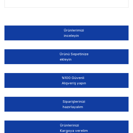
Bu ürünün fiyat bilgisi, resim, ürün açıklamalarında ve
diğer konularda yetersiz gördüğünüz noktaları öneri
Bu ürüne ilk yorumu siz yapın!
formunu kullanarak tarafımıza iletebilirsiniz.
Görüş ve önerileriniz için teşekkür ederiz.
Ürünlerimizi
Yorum Yaz
inceleyin
Ürün resmi kalitesiz, bozuk veya görüntülenemiyor.
Ürün açıklamasında eksik bilgiler bulunuyor.
Ürünü Sepetinize
Ürün bilgilerinde hatalar bulunuyor.
ekleyin
Ürün fiyatı diğer sitelerden daha pahalı.
Bu ürüne benzer farklı alternatifler olmalı.
%100 Güvenli
Alışveriş yapın
Siparişlerinizi
hazırlayalım
Gönder
Ürünlerinizi
Kargoya verelim