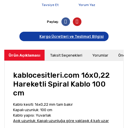
Tavsiye Et
Yorum Yaz
Paylaş:
Kargo Ücretleri ve Teslimat Bilgisi
Ürün Açıklaması
Taksit Seçenekleri
Yorumlar
Öneri
kablocesitleri.com 16x0,22
Hareketli Spiral Kablo 100
cm
Kablo kesiti: 16x0,22 mm tam bakır
Kapalı uzunluk: 100 cm
Kablo yapısı: Yuvarlak
Açık uzunluk: Kapalı uzunluğa göre yaklaşık 4 katı uzar