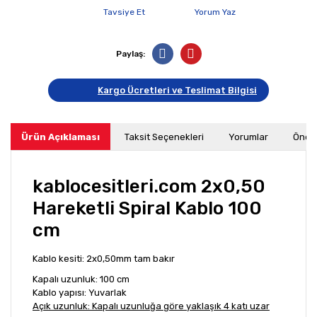
Tavsiye Et
Yorum Yaz
Paylaş:
Kargo Ücretleri ve Teslimat Bilgisi
Ürün Açıklaması
Taksit Seçenekleri
Yorumlar
Öneri
kablocesitleri.com 2x0,50
Hareketli Spiral Kablo 100
cm
Kablo kesiti: 2x0,50mm tam bakır
Kapalı uzunluk: 100 cm
Kablo yapısı: Yuvarlak
Açık uzunluk: Kapalı uzunluğa göre yaklaşık 4 katı uzar