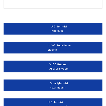
Bu ürünün fiyat bilgisi, resim, ürün açıklamalarında ve
diğer konularda yetersiz gördüğünüz noktaları öneri
Bu ürüne ilk yorumu siz yapın!
formunu kullanarak tarafımıza iletebilirsiniz.
Görüş ve önerileriniz için teşekkür ederiz.
Ürünlerimizi
Yorum Yaz
inceleyin
Ürün resmi kalitesiz, bozuk veya görüntülenemiyor.
Ürün açıklamasında eksik bilgiler bulunuyor.
Ürünü Sepetinize
Ürün bilgilerinde hatalar bulunuyor.
ekleyin
Ürün fiyatı diğer sitelerden daha pahalı.
Bu ürüne benzer farklı alternatifler olmalı.
%100 Güvenli
Alışveriş yapın
Siparişlerinizi
hazırlayalım
Gönder
Ürünlerinizi