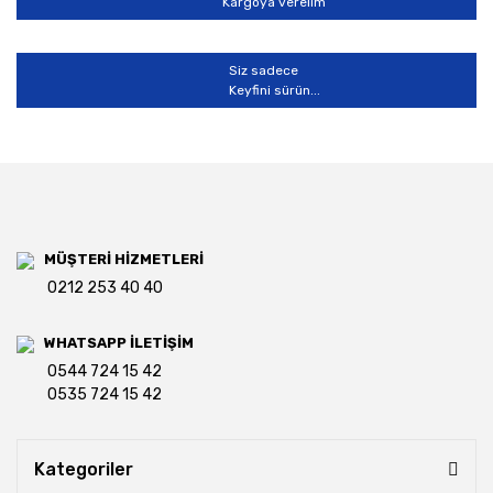
Kargoya verelim
Siz sadece
Keyfini sürün...
MÜŞTERİ HİZMETLERİ
0212 253 40 40
WHATSAPP İLETİŞİM
0544 724 15 42
0535 724 15 42
Kategoriler