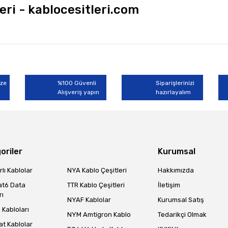
eri - kablocesitleri.com
rında ve diğer konularda yetersiz gördüğünüz noktaları öneri formunu kullan
Bu ürüne ilk yorumu siz yapın!
miyor.
ize
%100 Güvenli
Siparişlerinizi
Alışveriş yapın
Yorum Yaz
hazırlayalım
oriler
Kurumsal
lı Kablolar
NYA Kablo Çeşitleri
Hakkımızda
at6 Data
TTR Kablo Çeşitleri
İletişim
rı
NYAF Kablolar
Kurumsal Satış
Gönder
Kabloları
NYM Amtigron Kablo
Tedarikçi Olmak
at Kablolar