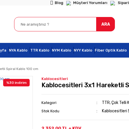
Blog
Müşteri Yorumları
Sipari
ARA
yfa
NYA Kablo
TTR Kablo
NYM Kablo
NYY Kablo
Fiber Optik Kablo
etli Spiral Kablo 100 cm
Kablocesitleri
%30 indirim
Kablocesitleri 3x1 Hareketli 
TTR, Çok Telli 
Kategori
Kablocesitleri
Stok Kodu
2.352,00 TL + KDV