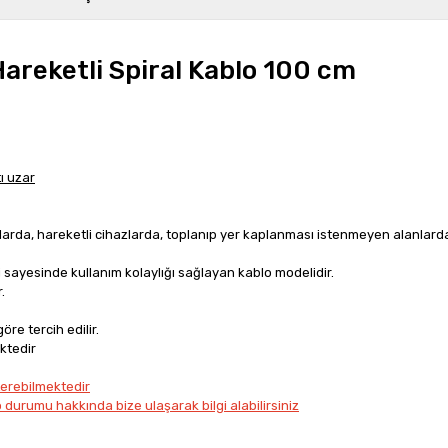
Hareketli Spiral Kablo 100 cm
ı uzar
alarda, hareketli cihazlarda, toplanıp yer kaplanması istenmeyen alanlar
i sayesinde kullanım kolaylığı sağlayan kablo modelidir.
.
öre tercih edilir.
ktedir
terebilmektedir
 durumu hakkında bize ulaşarak bilgi alabilirsiniz