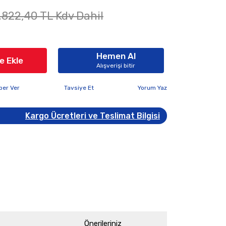
.822,40 TL Kdv Dahil
Hemen Al
e Ekle
Alışverişi bitir
ber Ver
Tavsiye Et
Yorum Yaz
Kargo Ücretleri ve Teslimat Bilgisi
Önerileriniz