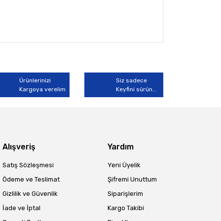
arak tarafımıza iletebilirsiniz.
Ürünlerinizi
Siz sadece
Kargoya verelim
Keyfini sürün...
Alışveriş
Yardım
Satış Sözleşmesi
Yeni Üyelik
Ödeme ve Teslimat
Şifremi Unuttum
Gizlilik ve Güvenlik
Siparişlerim
İade ve İptal
Kargo Takibi