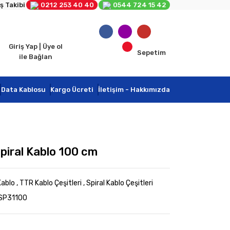
ş Takibi
0212 253 40 40
0544 724 15 42
Giriş Yap | Üye ol
Sepetim
ile Bağlan
Data Kablosu
Kargo Ücreti
İletişim - Hakkımızda
Spiral Kablo 100 cm
Kablo
,
TTR Kablo Çeşitleri
,
Spiral Kablo Çeşitleri
 SP31100