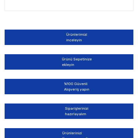
Bu ürünün fiyat bilgisi, resim, ürün açıklamalarında ve
diğer konularda yetersiz gördüğünüz noktaları öneri
Bu ürüne ilk yorumu siz yapın!
formunu kullanarak tarafımıza iletebilirsiniz.
Görüş ve önerileriniz için teşekkür ederiz.
Ürünlerimizi
Yorum Yaz
inceleyin
Ürün resmi kalitesiz, bozuk veya görüntülenemiyor.
Ürün açıklamasında eksik bilgiler bulunuyor.
Ürünü Sepetinize
Ürün bilgilerinde hatalar bulunuyor.
ekleyin
Ürün fiyatı diğer sitelerden daha pahalı.
Bu ürüne benzer farklı alternatifler olmalı.
%100 Güvenli
Alışveriş yapın
Siparişlerinizi
hazırlayalım
Gönder
Ürünlerinizi