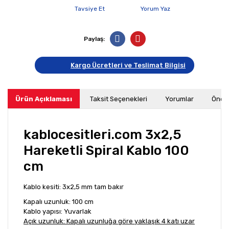
Tavsiye Et
Yorum Yaz
Paylaş:
Kargo Ücretleri ve Teslimat Bilgisi
Ürün Açıklaması
Taksit Seçenekleri
Yorumlar
Öneri
kablocesitleri.com 3x2,5
Hareketli Spiral Kablo 100
cm
Kablo kesiti: 3x2,5 mm tam bakır
Kapalı uzunluk: 100 cm
Kablo yapısı: Yuvarlak
Açık uzunluk: Kapalı uzunluğa göre yaklaşık 4 katı uzar