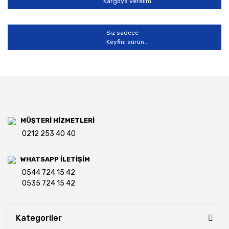
Kargoya verelim
Siz sadece
Keyfini sürün...
MÜŞTERİ HİZMETLERİ
0212 253 40 40
WHATSAPP İLETİŞİM
0544 724 15 42
0535 724 15 42
Kategoriler