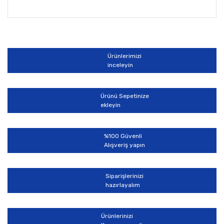
Bu ürünün fiyat bilgisi, resim, ürün açıklamalarında ve
diğer konularda yetersiz gördüğünüz noktaları öneri
Bu ürüne ilk yorumu siz yapın!
formunu kullanarak tarafımıza iletebilirsiniz.
Görüş ve önerileriniz için teşekkür ederiz.
Ürünlerimizi
Yorum Yaz
inceleyin
Ürün resmi kalitesiz, bozuk veya görüntülenemiyor.
Ürün açıklamasında eksik bilgiler bulunuyor.
Ürünü Sepetinize
Ürün bilgilerinde hatalar bulunuyor.
ekleyin
Ürün fiyatı diğer sitelerden daha pahalı.
Bu ürüne benzer farklı alternatifler olmalı.
%100 Güvenli
Alışveriş yapın
Siparişlerinizi
hazırlayalım
Gönder
Ürünlerinizi