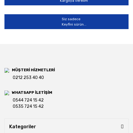
Kargoya verelim
Siz sadece
Keyfini sürün...
MÜŞTERİ HİZMETLERİ
0212 253 40 40
WHATSAPP İLETİŞİM
0544 724 15 42
0535 724 15 42
Kategoriler