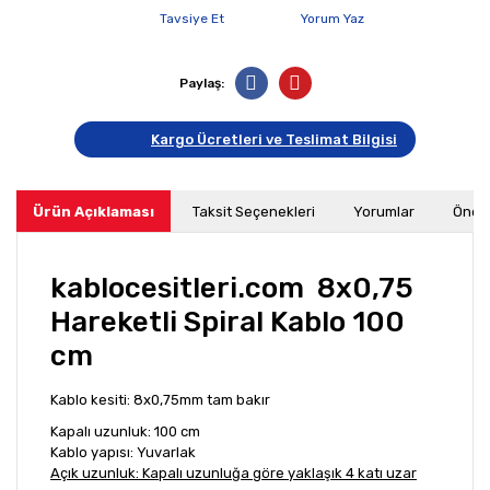
Tavsiye Et
Yorum Yaz
Paylaş:
Kargo Ücretleri ve Teslimat Bilgisi
Ürün Açıklaması
Taksit Seçenekleri
Yorumlar
Öneri
kablocesitleri.com 8x0,75
Hareketli Spiral Kablo 100
cm
Kablo kesiti: 8x0,75mm tam bakır
Kapalı uzunluk: 100 cm
Kablo yapısı: Yuvarlak
Açık uzunluk: Kapalı uzunluğa göre yaklaşık 4 katı uzar