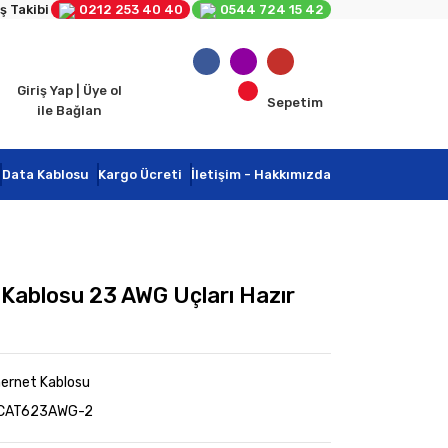
ş Takibi
0212 253 40 40
0544 724 15 42
Giriş Yap | Üye ol
Sepetim
ile Bağlan
Data Kablosu
Kargo Ücreti
İletişim - Hakkımızda
 Kablosu 23 AWG Uçları Hazır
hernet Kablosu
i CAT623AWG-2