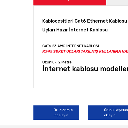
Kablocesitleri Cat6 Ethernet Kablos
Uçları Hazır İnternet Kablosu
CAT6 23 AWG İNTERNET KABLOSU
RJ45 SOKET UÇLARI TAKILMIŞ KULLANIMA HA
Uzunluk: 2 Metre
İnternet kablosu modeller
Bu ürünün fiyat bilgisi, resim, ürün açıklamala
Görüş ve önerileriniz için teşekkür ederiz.
Ürün resmi kalitesiz, bozuk veya görüntülene
Ürünlerimizi
Ürünü Sepetin
inceleyin
ekleyin
Ürün açıklamasında eksik bilgiler bulunuyor.
Ürün bilgilerinde hatalar bulunuyor.