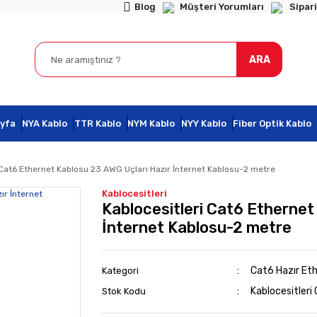
Blog
Müşteri Yorumları
Sipari
ARA
yfa
NYA Kablo
TTR Kablo
NYM Kablo
NYY Kablo
Fiber Optik Kablo
 Cat6 Ethernet Kablosu 23 AWG Uçları Hazır İnternet Kablosu-2 metre
Kablocesitleri
Kablocesitleri Cat6 Ethernet
İnternet Kablosu-2 metre
Cat6 Hazır Et
Kategori
Kablocesitler
Stok Kodu