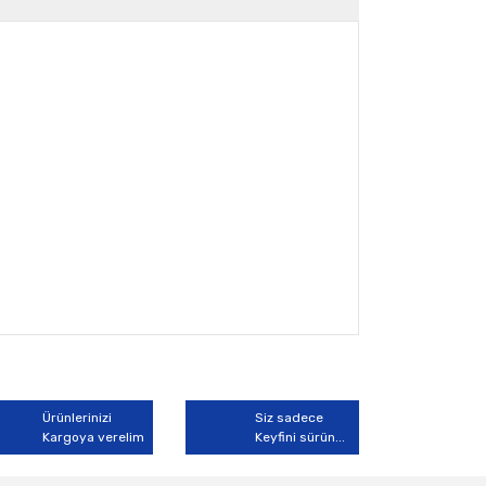
arak tarafımıza iletebilirsiniz.
Ürünlerinizi
Siz sadece
Kargoya verelim
Keyfini sürün...