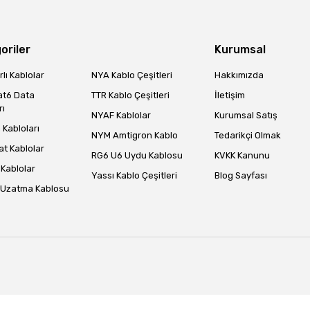
oriler
Kurumsal
lı Kablolar
NYA Kablo Çeşitleri
Hakkımızda
at6 Data
TTR Kablo Çeşitleri
İletişim
rı
NYAF Kablolar
Kurumsal Satış
Gönder
Kabloları
NYM Amtigron Kablo
Tedarikçi Olmak
at Kablolar
RG6 U6 Uydu Kablosu
KVKK Kanunu
Kablolar
Yassı Kablo Çeşitleri
Blog Sayfası
 Uzatma Kablosu