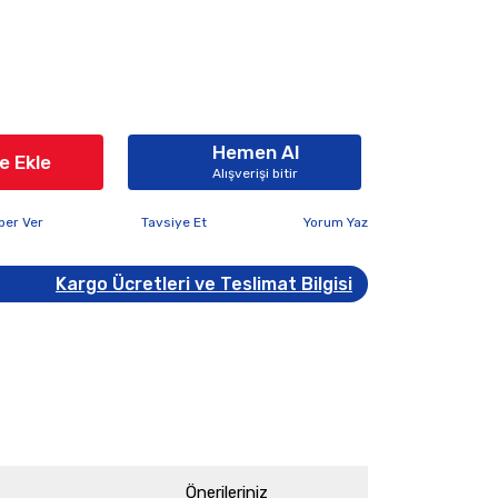
Hemen Al
e Ekle
Alışverişi bitir
ber Ver
Tavsiye Et
Yorum Yaz
Kargo Ücretleri ve Teslimat Bilgisi
Önerileriniz