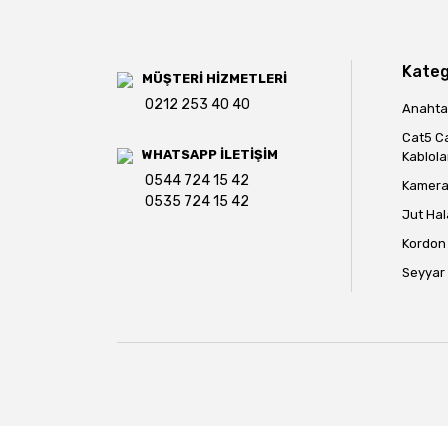
Ürün fiyatı diğer sitelerden daha pahalı.
Bu ürüne benzer farklı alternatifler olmalı.
Kateg
MÜŞTERİ HİZMETLERİ
0212 253 40 40
Anahtar
Cat5 C
WHATSAPP İLETİŞİM
Kablola
0544 724 15 42
Kamera 
0535 724 15 42
Jut Hal
Kordon 
Seyyar