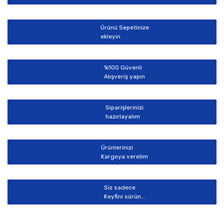
Ürün resmi kalitesiz, bozuk veya görüntülenemiyor.
Ürün açıklamasında eksik bilgiler bulunuyor.
Ürünü Sepetinize
Ürün bilgilerinde hatalar bulunuyor.
ekleyin
Ürün fiyatı diğer sitelerden daha pahalı.
Bu ürüne benzer farklı alternatifler olmalı.
%100 Güvenli
Alışveriş yapın
Siparişlerinizi
hazırlayalım
Gönder
Ürünlerinizi
Kargoya verelim
Siz sadece
Keyfini sürün...