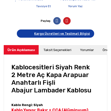
Tavsiye Et
Yorum Yaz
Paylaş:
Kargo Ücretleri ve Teslimat Bilgisi
Ürün Açıklaması
Taksit Seçenekleri
Yorumlar
Öneri
Kablocesitleri Siyah Renk
2 Metre Aç Kapa Arapuar
Anahtarlı Fişli
Abajur Lambader Kablosu
Kablo Rengi: Siyah
Kablo Yapısı: Bakır + CCA (Alüminyum)