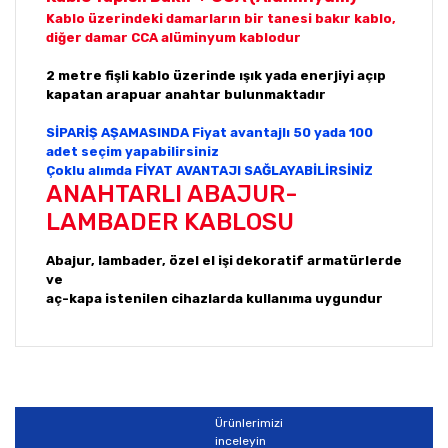
Kablo üzerindeki damarların bir tanesi bakır kablo,
diğer damar CCA alüminyum kablodur
2 metre fişli kablo üzerinde ışık yada enerjiyi açıp
kapatan arapuar anahtar bulunmaktadır
SİPARİŞ AŞAMASINDA Fiyat avantajlı 50 yada 100
adet seçim yapabilirsiniz
Çoklu alımda FİYAT AVANTAJI SAĞLAYABİLİRSİNİZ
ANAHTARLI ABAJUR-
LAMBADER KABLOSU
Abajur, lambader, özel el işi dekoratif armatürlerde
ve
aç-kapa istenilen cihazlarda kullanıma uygundur
Bu ürünün fiyat bilgisi, resim, ürün açıklamalarında ve
diğer konularda yetersiz gördüğünüz noktaları öneri
Bu ürüne ilk yorumu siz yapın!
formunu kullanarak tarafımıza iletebilirsiniz.
Görüş ve önerileriniz için teşekkür ederiz.
Ürünlerimizi
Yorum Yaz
inceleyin