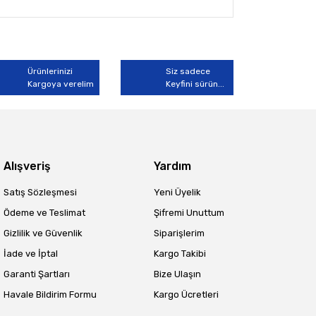
arak tarafımıza iletebilirsiniz.
Ürünlerinizi
Siz sadece
Kargoya verelim
Keyfini sürün...
Alışveriş
Yardım
Satış Sözleşmesi
Yeni Üyelik
Ödeme ve Teslimat
Şifremi Unuttum
Gizlilik ve Güvenlik
Siparişlerim
İade ve İptal
Kargo Takibi
Garanti Şartları
Bize Ulaşın
Havale Bildirim Formu
Kargo Ücretleri