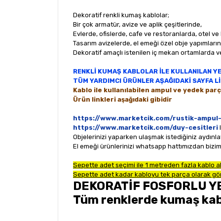
Dekoratif renkli kumaş kablolar;
Bir çok armatür, avize ve aplik çeşitlerinde,
Evlerde, ofislerde, cafe ve restoranlarda, otel ve
Tasarım avizelerde, el emeği özel obje yapımları
Dekoratif amaçlı istenilen iç mekan ortamlarda v
RENKLİ KUMAŞ KABLOLAR İLE KULLANILAN Y
TÜM YARDIMCI ÜRÜNLER AŞAĞIDAKİ SAYFA 
Kablo ile kullanılabilen ampul ve yedek parç
Ürün linkleri aşağıdaki gibidir
https://www.marketcik.com/rustik-ampul-
https://www.marketcik.com/duy-cesitleri
Objelerinizi yaparken ulaşmak istediğiniz aydınla
El emeği ürünlerinizi whatsapp hattımızdan biziml
Sepette adet seçimi ile 1 metreden fazla kablo al
Sepette adet kadar kabloyu tek parça olarak gön
DEKORATİF FOSFORLU YE
Tüm renklerde kumaş kabl