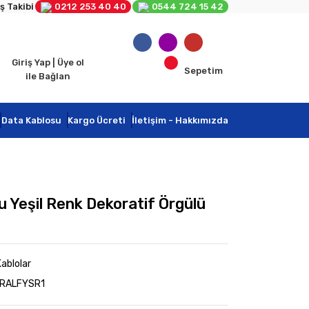
ş Takibi
0212 253 40 40
0544 724 15 42
Giriş Yap | Üye ol
Sepetim
ile Bağlan
Data Kablosu
Kargo Ücreti
İletişim - Hakkımızda
 Yeşil Renk Dekoratif Örgülü
ablolar
0RALFYSR1