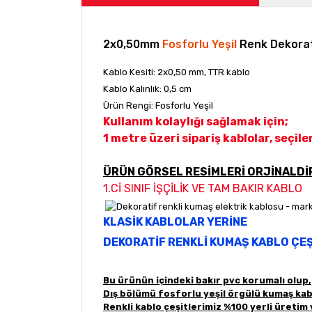
2x0,50mm
Fosforlu Yeşil
Renk Dekorat
Kablo Kesiti: 2x0,50 mm, TTR kablo
Kablo Kalınlık: 0,5 cm
Ürün Rengi: Fosforlu Yeşil
Kullanım kolaylığı sağlamak için;
1 metre üzeri sipariş kablolar, seçi
ÜRÜN GÖRSEL RESİMLERİ ORJİNALDİ
1.Cİ SINIF İŞÇİLİK VE TAM BAKIR KABLO
KLASİK KABLOLAR YERİNE
DEKORATİF RENKLİ KUMAŞ KABLO ÇEŞ
Bu ürünün içindeki bakır pvc korumalı olup,
Dış bölümü fosforlu yeşil örgülü kumaş kabl
Renkli kablo çeşitlerimiz %100 yerli üretim