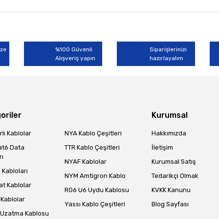
rında ve diğer konularda yetersiz gördüğünüz noktaları öneri formunu kullan
Bu ürüne ilk yorumu siz yapın!
miyor.
ize
%100 Güvenli
Siparişlerinizi
Alışveriş yapın
Yorum Yaz
hazırlayalım
oriler
Kurumsal
lı Kablolar
NYA Kablo Çeşitleri
Hakkımızda
at6 Data
TTR Kablo Çeşitleri
İletişim
rı
NYAF Kablolar
Kurumsal Satış
Gönder
Kabloları
NYM Amtigron Kablo
Tedarikçi Olmak
at Kablolar
RG6 U6 Uydu Kablosu
KVKK Kanunu
Kablolar
Yassı Kablo Çeşitleri
Blog Sayfası
 Uzatma Kablosu