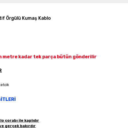
if Örgülü Kumaş Kablo
len metre kadar tek parça bütün gönderilir
R
İTLERİ
o çorabı ile kaplıdır
 ve gerçek bakırdır