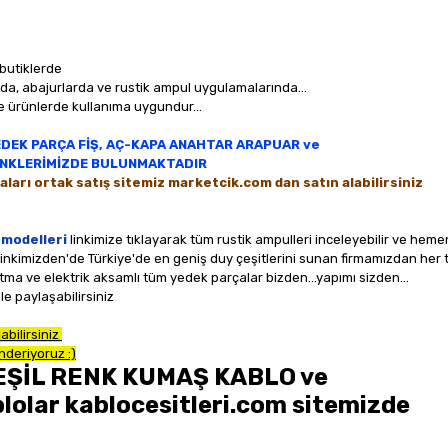
 butiklerde
nda, abajurlarda ve rustik ampul uygulamalarında...
e ürünlerde kullanıma uygundur...
EDEK PARÇA FİŞ, AÇ-KAPA ANAHTAR ARAPUAR ve
LİNKLERİMİZDE BULUNMAKTADIR
aları ortak satış sitemiz marketcik.com dan satın alabilirsiniz
modelleri
linkimize tıklayarak tüm rustik ampulleri inceleyebilir ve hemen 
linkimizden'de Türkiye'de en geniş duy çeşitlerini sunan firmamızdan her 
tma ve elektrik aksamlı tüm yedek parçalar bizden...yapımı sizden...
e paylaşabilirsiniz
abilirsiniz
deriyoruz :)
ŞİL RENK KUMAŞ KABLO ve
olar kablocesitleri.com sitemizde