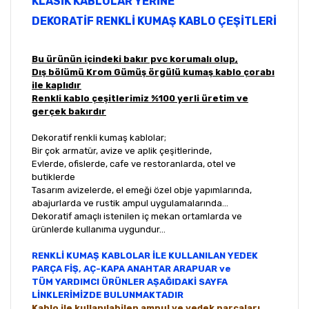
KLASİK KABLOLAR YERİNE
DEKORATİF RENKLİ KUMAŞ KABLO ÇEŞİTLERİ
Bu ürünün içindeki bakır pvc korumalı olup,
Dış bölümü Krom Gümüş örgülü kumaş kablo çorabı
ile kaplıdır
Renkli kablo çeşitlerimiz %100 yerli üretim ve
gerçek bakırdır
Dekoratif renkli kumaş kablolar;
Bir çok armatür, avize ve aplik çeşitlerinde,
Evlerde, ofislerde, cafe ve restoranlarda, otel ve
butiklerde
Tasarım avizelerde, el emeği özel obje yapımlarında,
abajurlarda ve rustik ampul uygulamalarında...
Dekoratif amaçlı istenilen iç mekan ortamlarda ve
ürünlerde kullanıma uygundur...
RENKLİ KUMAŞ KABLOLAR İLE KULLANILAN YEDEK
PARÇA FİŞ, AÇ-KAPA ANAHTAR ARAPUAR ve
TÜM YARDIMCI ÜRÜNLER AŞAĞIDAKİ SAYFA
LİNKLERİMİZDE BULUNMAKTADIR
Kablo ile kullanılabilen ampul ve yedek parçaları