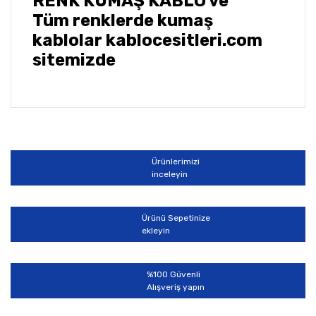
RENK KUMAŞ KABLO ve
Tüm renklerde kumaş
kablolar kablocesitleri.com
sitemizde
Bu ürünün fiyat bilgisi, resim, ürün açıklamalarında ve
diğer konularda yetersiz gördüğünüz noktaları öneri
Bu ürüne ilk yorumu siz yapın!
formunu kullanarak tarafımıza iletebilirsiniz.
Görüş ve önerileriniz için teşekkür ederiz.
Ürünlerimizi
Yorum Yaz
inceleyin
Ürün resmi kalitesiz, bozuk veya görüntülenemiyor.
Ürün açıklamasında eksik bilgiler bulunuyor.
Ürünü Sepetinize
Ürün bilgilerinde hatalar bulunuyor.
ekleyin
Ürün fiyatı diğer sitelerden daha pahalı.
Bu ürüne benzer farklı alternatifler olmalı.
%100 Güvenli
Alışveriş yapın