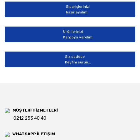
Siparişlerinizi
hazırlayalım
Gönder
Ürünlerinizi
Kargoya verelim
Siz sadece
Keyfini sürün...
MÜŞTERİ HİZMETLERİ
0212 253 40 40
WHATSAPP İLETİŞİM