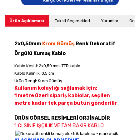
Kargo Ücretleri ve Teslimat Bilgisi
Ürün Açıklaması
Taksit Seçenekleri
Yorumlar
Öneri
2x0,50mm
Krom Gümüş
Renk Dekoratif
Örgülü Kumaş Kablo
Kablo Kesiti: 2x0,50 mm, TTR kablo
Kablo Kalınlık: 0,5 cm
Ürün Rengi: Krom Gümüş
Kullanım kolaylığı sağlamak için;
1 metre üzeri sipariş kablolar, seçilen
metre kadar tek parça bütün gönderilir
ÜRÜN GÖRSEL RESİMLERİ ORJİNALDİR
1.Cİ SINIF İŞÇİLİK VE TAM BAKIR KABLO