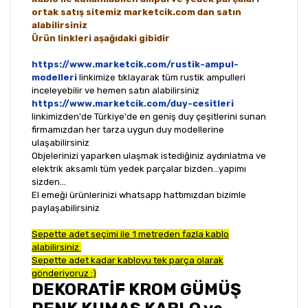
ortak satış sitemiz marketcik.com dan satın
alabilirsiniz
Ürün linkleri aşağıdaki gibidir
https://www.marketcik.com/rustik-ampul-
modelleri
linkimize tıklayarak tüm rustik ampulleri
inceleyebilir ve hemen satın alabilirsiniz
https://www.marketcik.com/duy-cesitleri
linkimizden'de Türkiye'de en geniş duy çeşitlerini sunan
firmamızdan her tarza uygun duy modellerine
ulaşabilirsiniz
Objelerinizi yaparken ulaşmak istediğiniz aydınlatma ve
elektrik aksamlı tüm yedek parçalar bizden...yapımı
sizden...
El emeği ürünlerinizi whatsapp hattımızdan bizimle
paylaşabilirsiniz
Sepette adet seçimi ile 1 metreden fazla kablo
alabilirsiniz
Sepette adet kadar kabloyu tek parça olarak
gönderiyoruz :)
DEKORATİF KROM GÜMÜŞ