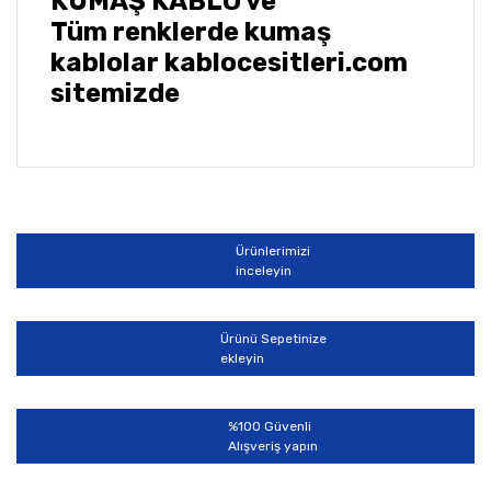
KUMAŞ KABLO ve
Tüm renklerde kumaş
kablolar kablocesitleri.com
sitemizde
Bu ürünün fiyat bilgisi, resim, ürün açıklamalarında ve
diğer konularda yetersiz gördüğünüz noktaları öneri
Bu ürüne ilk yorumu siz yapın!
formunu kullanarak tarafımıza iletebilirsiniz.
Görüş ve önerileriniz için teşekkür ederiz.
Ürünlerimizi
Yorum Yaz
inceleyin
Ürün resmi kalitesiz, bozuk veya görüntülenemiyor.
Ürün açıklamasında eksik bilgiler bulunuyor.
Ürünü Sepetinize
Ürün bilgilerinde hatalar bulunuyor.
ekleyin
Ürün fiyatı diğer sitelerden daha pahalı.
Bu ürüne benzer farklı alternatifler olmalı.
%100 Güvenli
Alışveriş yapın