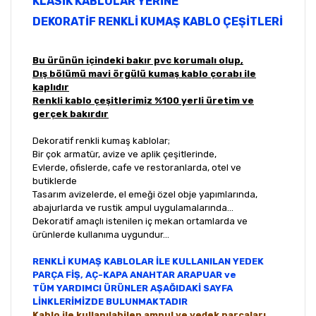
KLASİK KABLOLAR YERİNE
DEKORATİF RENKLİ KUMAŞ KABLO ÇEŞİTLERİ
Bu ürünün içindeki bakır pvc korumalı olup,
Dış bölümü mavi örgülü kumaş kablo çorabı ile
kaplıdır
Renkli kablo çeşitlerimiz %100 yerli üretim ve
gerçek bakırdır
Dekoratif renkli kumaş kablolar;
Bir çok armatür, avize ve aplik çeşitlerinde,
Evlerde, ofislerde, cafe ve restoranlarda, otel ve
butiklerde
Tasarım avizelerde, el emeği özel obje yapımlarında,
abajurlarda ve rustik ampul uygulamalarında...
Dekoratif amaçlı istenilen iç mekan ortamlarda ve
ürünlerde kullanıma uygundur...
RENKLİ KUMAŞ KABLOLAR İLE KULLANILAN YEDEK
PARÇA FİŞ, AÇ-KAPA ANAHTAR ARAPUAR ve
TÜM YARDIMCI ÜRÜNLER AŞAĞIDAKİ SAYFA
LİNKLERİMİZDE BULUNMAKTADIR
Kablo ile kullanılabilen ampul ve yedek parçaları