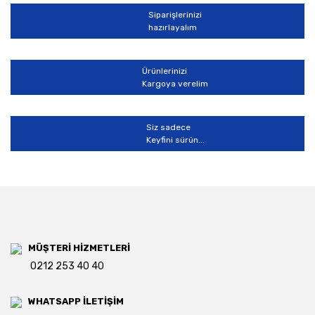
Siparişlerinizi
hazırlayalım
Gönder
Ürünlerinizi
Kargoya verelim
Siz sadece
Keyfini sürün...
MÜŞTERİ HİZMETLERİ
0212 253 40 40
WHATSAPP İLETİŞİM