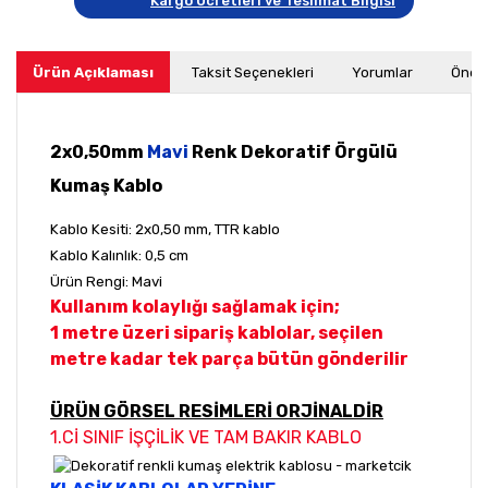
Kargo Ücretleri ve Teslimat Bilgisi
Ürün Açıklaması
Taksit Seçenekleri
Yorumlar
Öneri
2x0,50mm
Mavi
Renk Dekoratif Örgülü
Kumaş Kablo
Kablo Kesiti: 2x0,50 mm, TTR kablo
Kablo Kalınlık: 0,5 cm
Ürün Rengi: Mavi
Kullanım kolaylığı sağlamak için;
1 metre üzeri sipariş kablolar, seçilen
metre kadar tek parça bütün gönderilir
ÜRÜN GÖRSEL RESİMLERİ ORJİNALDİR
1.Cİ SINIF İŞÇİLİK VE TAM BAKIR KABLO