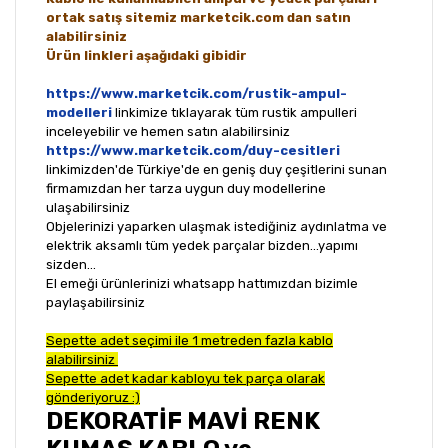
ortak satış sitemiz marketcik.com dan satın
alabilirsiniz
Ürün linkleri aşağıdaki gibidir
https://www.marketcik.com/rustik-ampul-
modelleri
linkimize tıklayarak tüm rustik ampulleri
inceleyebilir ve hemen satın alabilirsiniz
https://www.marketcik.com/duy-cesitleri
linkimizden'de Türkiye'de en geniş duy çeşitlerini sunan
firmamızdan her tarza uygun duy modellerine
ulaşabilirsiniz
Objelerinizi yaparken ulaşmak istediğiniz aydınlatma ve
elektrik aksamlı tüm yedek parçalar bizden...yapımı
sizden...
El emeği ürünlerinizi whatsapp hattımızdan bizimle
paylaşabilirsiniz
Sepette adet seçimi ile 1 metreden fazla kablo
alabilirsiniz
Sepette adet kadar kabloyu tek parça olarak
gönderiyoruz :)
DEKORATİF MAVİ RENK