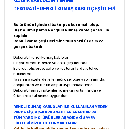
KLASİK KABLOLAR YERİNE
DEKORATİF RENKLİ KUMAŞ KABLO ÇEŞİTLERİ
Bu ürünün içindeki bakır pvc korumalı olup,
Dış bölümü pembe örgülü kumaş kablo çorabı ile
kaplıdır
Renkli kablo çeşitlerimiz %100 yerli üretim ve
gerçek bakırdır
Dekoratif renkli kumaş kablolar;
Bir çok armatür, avize ve aplik çeşitlerinde,
Evlerde, ofislerde, cafe ve restoranlarda, otel ve
butiklerde
Tasarım avizelerde, el emeği özel obje yapımlarında,
abajurlarda ve rustik ampul uygulamalarında...
Dekoratif amaçlı istenilen iç mekan ortamlarda ve
ürünlerde kullanıma uygundur...
RENKLİ KUMAŞ KABLOLAR İLE KULLANILAN YEDEK
PARÇA FİŞ, AÇ-KAPA ANAHTAR ARAPUAR ve
TÜM YARDIMCI ÜRÜNLER AŞAĞIDAKİ SAYFA
LİNKLERİMİZDE BULUNMAKTADIR
Kablo ile kullanılabilen ampul ve yedek parçaları