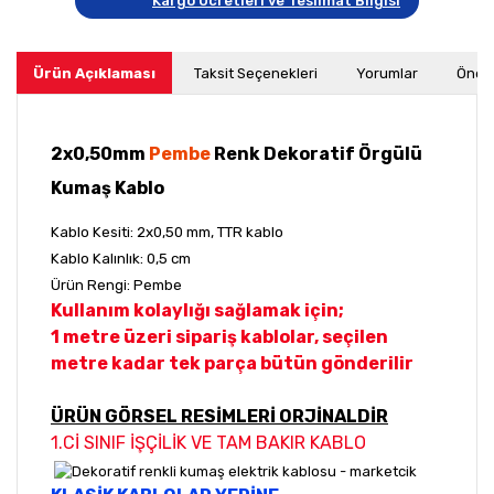
Kargo Ücretleri ve Teslimat Bilgisi
Ürün Açıklaması
Taksit Seçenekleri
Yorumlar
Öneri
2x0,50mm
Pembe
Renk Dekoratif Örgülü
Kumaş Kablo
Kablo Kesiti: 2x0,50 mm, TTR kablo
Kablo Kalınlık: 0,5 cm
Ürün Rengi: Pembe
Kullanım kolaylığı sağlamak için;
1 metre üzeri sipariş kablolar, seçilen
metre kadar tek parça bütün gönderilir
ÜRÜN GÖRSEL RESİMLERİ ORJİNALDİR
1.Cİ SINIF İŞÇİLİK VE TAM BAKIR KABLO