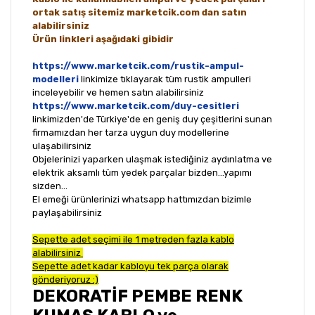
ortak satış sitemiz marketcik.com dan satın
alabilirsiniz
Ürün linkleri aşağıdaki gibidir
https://www.marketcik.com/rustik-ampul-
modelleri
linkimize tıklayarak tüm rustik ampulleri
inceleyebilir ve hemen satın alabilirsiniz
https://www.marketcik.com/duy-cesitleri
linkimizden'de Türkiye'de en geniş duy çeşitlerini sunan
firmamızdan her tarza uygun duy modellerine
ulaşabilirsiniz
Objelerinizi yaparken ulaşmak istediğiniz aydınlatma ve
elektrik aksamlı tüm yedek parçalar bizden...yapımı
sizden...
El emeği ürünlerinizi whatsapp hattımızdan bizimle
paylaşabilirsiniz
Sepette adet seçimi ile 1 metreden fazla kablo
alabilirsiniz
Sepette adet kadar kabloyu tek parça olarak
gönderiyoruz :)
DEKORATİF PEMBE RENK