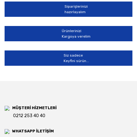
Siparişlerinizi
hazırlayalım
Gönder
Ürünlerinizi
Kargoya verelim
Siz sadece
Keyfini sürün...
MÜŞTERİ HİZMETLERİ
0212 253 40 40
WHATSAPP İLETİŞİM