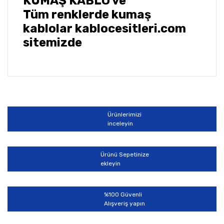
KUMAŞ KABLO ve
Tüm renklerde kumaş
kablolar kablocesitleri.com
sitemizde
Bu ürünün fiyat bilgisi, resim, ürün açıklamalarında ve
diğer konularda yetersiz gördüğünüz noktaları öneri
Bu ürüne ilk yorumu siz yapın!
formunu kullanarak tarafımıza iletebilirsiniz.
Görüş ve önerileriniz için teşekkür ederiz.
Ürünlerimizi
Yorum Yaz
inceleyin
Ürün resmi kalitesiz, bozuk veya görüntülenemiyor.
Ürün açıklamasında eksik bilgiler bulunuyor.
Ürünü Sepetinize
Ürün bilgilerinde hatalar bulunuyor.
ekleyin
Ürün fiyatı diğer sitelerden daha pahalı.
Bu ürüne benzer farklı alternatifler olmalı.
%100 Güvenli
Alışveriş yapın