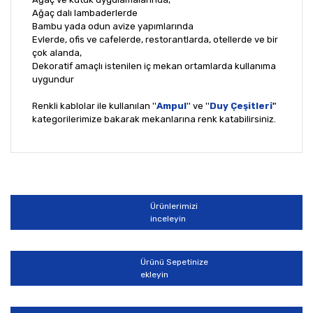
Ağaç dalı lambaderlerde
Bambu yada odun avize yapımlarında
Evlerde, ofis ve cafelerde, restorantlarda, otellerde ve bir
çok alanda,
Dekoratif amaçlı istenilen iç mekan ortamlarda kullanıma
uygundur
Renkli kablolar ile kullanılan ''
Ampul
'' ve ''
Duy Çeşitleri
'
'
kategorilerimize bakarak mekanlarına renk katabilirsiniz.
Bu ürünün fiyat bilgisi, resim, ürün açıklamalarında ve
diğer konularda yetersiz gördüğünüz noktaları öneri
Bu ürüne ilk yorumu siz yapın!
formunu kullanarak tarafımıza iletebilirsiniz.
Görüş ve önerileriniz için teşekkür ederiz.
Ürünlerimizi
Yorum Yaz
inceleyin
Ürün resmi kalitesiz, bozuk veya görüntülenemiyor.
Ürün açıklamasında eksik bilgiler bulunuyor.
Ürünü Sepetinize
Ürün bilgilerinde hatalar bulunuyor.
ekleyin
Ürün fiyatı diğer sitelerden daha pahalı.
Bu ürüne benzer farklı alternatifler olmalı.