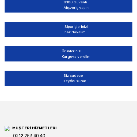
%100 Güvenli
Alışveriş yapın
Siparişlerinizi
hazırlayalım
Gönder
Ürünlerinizi
Kargoya verelim
Siz sadece
Keyfini sürün...
MÜŞTERİ HİZMETLERİ
0212 253 40 40