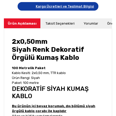
Kargo Ücretleri ve Teslimat Bilgisi
Ürün Açıklaması
Taksit Seçenekleri
Yorumlar
Öneri
2x0,50mm
Siyah Renk Dekoratif
Örgülü Kumaş Kablo
100 Metrelik Paket
Kablo Kesiti: 2x0,50 mm, TTR kablo
Ürün Rengi: Siyah
Paket: 100 metre
DEKORATİF SİYAH KUMAŞ
KABLO
Bu ürünün içi beyaz korumalı, dış bölümü siyah
örgülü kablo çorabı ile kaplıdır
Ağaç ve kütük uygulamalarında,