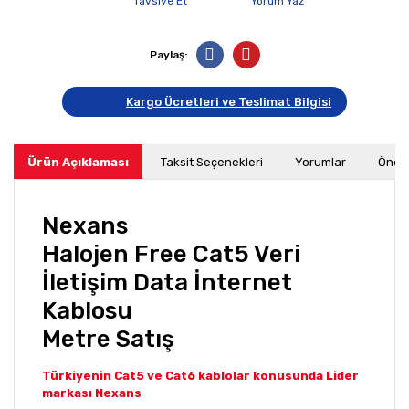
Tavsiye Et
Yorum Yaz
Paylaş:
Kargo Ücretleri ve Teslimat Bilgisi
Ürün Açıklaması
Taksit Seçenekleri
Yorumlar
Öneri
Nexans
Halojen Free Cat5 Veri
İletişim Data İnternet
Kablosu
Metre Satış
Türkiyenin Cat5 ve Cat6 kablolar konusunda Lider
markası Nexans