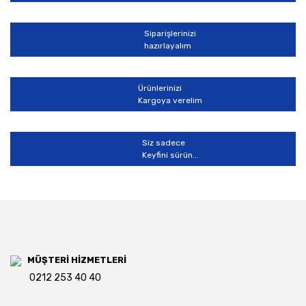
Siparişlerinizi
hazırlayalım
Gönder
Ürünlerinizi
Kargoya verelim
Siz sadece
Keyfini sürün...
MÜŞTERİ HİZMETLERİ
0212 253 40 40