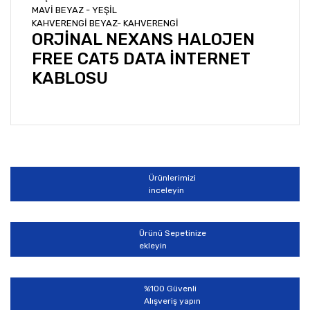
MAVİ BEYAZ - YEŞİL
KAHVERENGİ BEYAZ- KAHVERENGİ
ORJİNAL NEXANS HALOJEN
FREE CAT5 DATA İNTERNET
KABLOSU
Bu ürünün fiyat bilgisi, resim, ürün açıklamalarında ve
diğer konularda yetersiz gördüğünüz noktaları öneri
Bu ürüne ilk yorumu siz yapın!
formunu kullanarak tarafımıza iletebilirsiniz.
Görüş ve önerileriniz için teşekkür ederiz.
Ürünlerimizi
Yorum Yaz
inceleyin
Ürün resmi kalitesiz, bozuk veya görüntülenemiyor.
Ürün açıklamasında eksik bilgiler bulunuyor.
Ürünü Sepetinize
Ürün bilgilerinde hatalar bulunuyor.
ekleyin
Ürün fiyatı diğer sitelerden daha pahalı.
Bu ürüne benzer farklı alternatifler olmalı.
%100 Güvenli
Alışveriş yapın