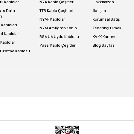
lı Kablolar
NYA Kablo Çeşitleri
Hakkımızda
at6 Data
TTR Kablo Çeşitleri
İletişim
rı
NYAF Kablolar
Kurumsal Satış
Gönder
Kabloları
NYM Amtigron Kablo
Tedarikçi Olmak
at Kablolar
RG6 U6 Uydu Kablosu
KVKK Kanunu
Kablolar
Yassı Kablo Çeşitleri
Blog Sayfası
 Uzatma Kablosu