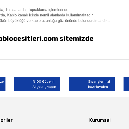
nda,
Tesisatlarda,
Topraklama işlemlerinde
rda, Kablo kanalı içinde n
emli alanlarda
kullanılmaktadır
ükün büyüklüğü ve kablo uzunluğu göz önünde bulundurulmalıdır...
locesitleri.com sitemizde
rında ve diğer konularda yetersiz gördüğünüz noktaları öneri formunu kullan
Bu ürüne ilk yorumu siz yapın!
miyor.
ize
%100 Güvenli
Siparişlerinizi
Alışveriş yapın
Yorum Yaz
hazırlayalım
oriler
Kurumsal