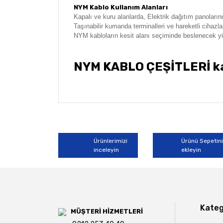
NYM Kablo Kullanım Alanları
Kapalı ve kuru alanlarda,
Elektrik dağıtım panoları
Taşınabilir kumanda terminalleri ve hareketli cihazla
NYM kabloların kesit alanı seçiminde beslenecek y
NYM KABLO ÇEŞİTLERİ kab
Bu ürünün fiyat bilgisi, resim, ürün açıklamala
Görüş ve önerileriniz için teşekkür ederiz.
Ürün resmi kalitesiz, bozuk veya görüntülene
Ürünlerimizi
Ürünü Sepetin
inceleyin
ekleyin
Ürün açıklamasında eksik bilgiler bulunuyor.
Ürün bilgilerinde hatalar bulunuyor.
Ürün fiyatı diğer sitelerden daha pahalı.
Bu ürüne benzer farklı alternatifler olmalı.
Kateg
MÜŞTERİ HİZMETLERİ