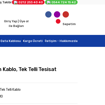
ş Takibi
0212 253 40 40
0544 724 15 42
Giriş Yap | Üye ol
Sepetim
ile Bağlan
Data Kablosu
Kargo Ücreti
İletişim - Hakkımızda
ablo, Tek Telli Tesisat
ek Telli Kablo
10