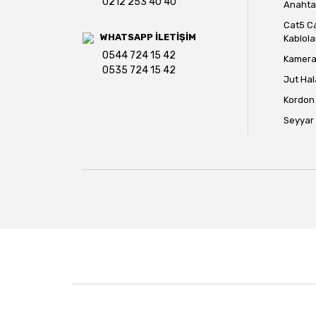
0212 253 40 40
Anahtar
Cat5 C
WHATSAPP İLETİŞİM
Kablola
0544 724 15 42
Kamera 
0535 724 15 42
Jut Hal
Kordon 
Seyyar