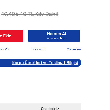
49.406,40 TL Kdv Dahil
Hemen Al
e Ekle
Alışverişi bitir
ber Ver
Tavsiye Et
Yorum Yaz
Kargo Ücretleri ve Teslimat Bilgisi
Önerileriniz