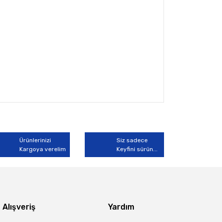
arak tarafımıza iletebilirsiniz.
Ürünlerinizi
Siz sadece
Kargoya verelim
Keyfini sürün...
Alışveriş
Yardım