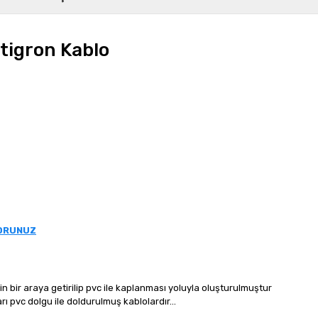
igron Kablo
u
SORUNUZ
nin bir araya getirilip pvc ile kaplanması yoluyla oluşturulmuştur
ları pvc dolgu ile doldurulmuş kablolardır...