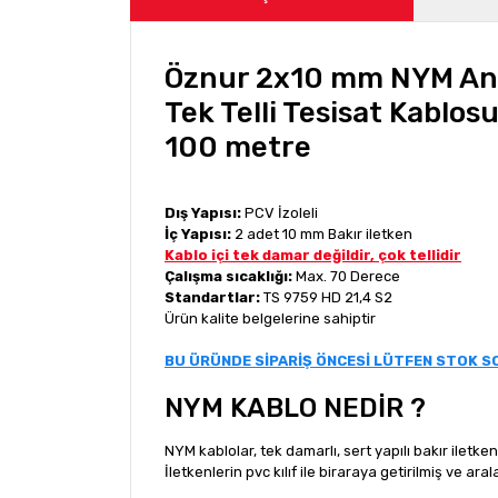
Öznur 2x10 mm NYM Ant
Tek Telli Tesisat Kablos
100 metre
Dış Yapısı:
PCV İzoleli
İç Yapısı:
2 adet 10 mm Bakır iletken
Kablo içi tek damar değildir, çok tellidir
Çalışma sıcaklığı:
Max. 70 Derece
Standartlar:
TS 9759 HD 21,4 S2
Ürün kalite belgelerine sahiptir
BU ÜRÜNDE SİPARİŞ ÖNCESİ LÜTFEN STOK 
NYM KABLO NEDİR ?
NYM kablolar, tek damarlı, sert yapılı bakır iletke
İletkenlerin pvc kılıf ile biraraya getirilmiş ve ara