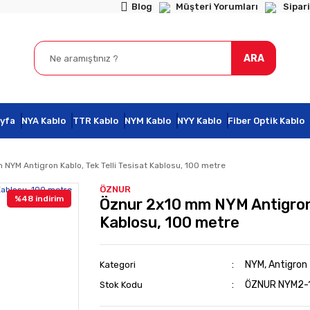
Blog
Müşteri Yorumları
Sipari
ARA
yfa
NYA Kablo
TTR Kablo
NYM Kablo
NYY Kablo
Fiber Optik Kablo
NYM Antigron Kablo, Tek Telli Tesisat Kablosu, 100 metre
ÖZNUR
%48 indirim
Öznur 2x10 mm NYM Antigron K
Kablosu, 100 metre
NYM, Antigron T
Kategori
ÖZNUR NYM2-
Stok Kodu