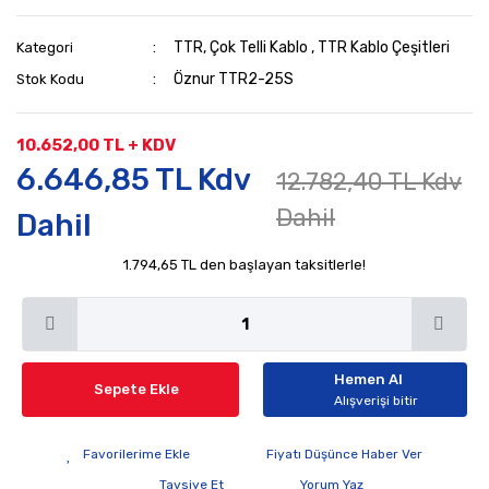
TTR, Çok Telli Kablo
,
TTR Kablo Çeşitleri
Kategori
Öznur TTR2-25S
Stok Kodu
10.652,00 TL + KDV
6.646,85 TL Kdv
12.782,40 TL Kdv
Dahil
Dahil
1.794,65 TL den başlayan taksitlerle!
Hemen Al
Sepete Ekle
Alışverişi bitir
Fiyatı Düşünce Haber Ver
Tavsiye Et
Yorum Yaz