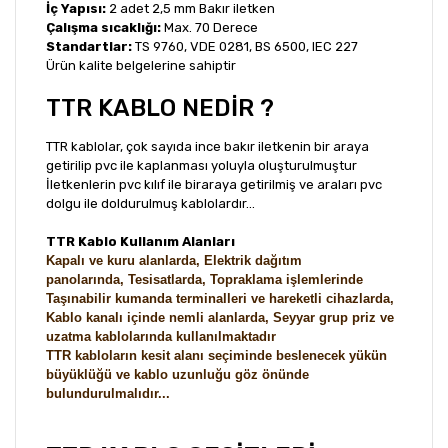
İç Yapısı:
2 adet 2,5 mm Bakır iletken
Çalışma sıcaklığı:
Max. 70 Derece
Standartlar:
TS 9760, VDE 0281, BS 6500, IEC 227
Ürün kalite belgelerine sahiptir
TTR KABLO NEDİR ?
TTR kablolar, çok sayıda ince bakır iletkenin bir araya
getirilip pvc ile kaplanması yoluyla oluşturulmuştur
İletkenlerin pvc kılıf ile biraraya getirilmiş ve araları pvc
dolgu ile doldurulmuş kablolardır...
TTR Kablo Kullanım Alanları
Kapalı ve kuru alanlarda,
Elektrik dağıtım
panolarında,
Tesisatlarda,
Topraklama işlemlerinde
Taşınabilir kumanda terminalleri ve hareketli cihazlarda,
Kablo kanalı içinde n
emli alanlarda, S
eyyar grup priz ve
uzatma kablolarında kullanılmaktadır
TTR kabloların kesit alanı seçiminde beslenecek yükün
büyüklüğü ve kablo uzunluğu göz önünde
bulundurulmalıdır...