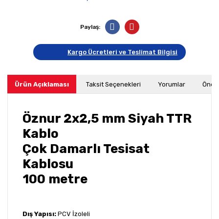
Paylaş:
Kargo Ücretleri ve Teslimat Bilgisi
Ürün Açıklaması
Taksit Seçenekleri
Yorumlar
Öneri
Öznur 2x2,5 mm Siyah TTR
Kablo
Çok Damarlı Tesisat
Kablosu
100 metre
Dış Yapısı:
PCV İzoleli