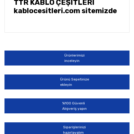
TTR KABLO ÇEŞİTLERİ
kablocesitleri.com sitemizde
Bu ürünün fiyat bilgisi, resim, ürün açıklamalarında ve
diğer konularda yetersiz gördüğünüz noktaları öneri
Bu ürüne ilk yorumu siz yapın!
formunu kullanarak tarafımıza iletebilirsiniz.
Görüş ve önerileriniz için teşekkür ederiz.
Ürünlerimizi
Yorum Yaz
inceleyin
Ürün resmi kalitesiz, bozuk veya görüntülenemiyor.
Ürün açıklamasında eksik bilgiler bulunuyor.
Ürünü Sepetinize
Ürün bilgilerinde hatalar bulunuyor.
ekleyin
Ürün fiyatı diğer sitelerden daha pahalı.
Bu ürüne benzer farklı alternatifler olmalı.
%100 Güvenli
Alışveriş yapın
Siparişlerinizi
hazırlayalım