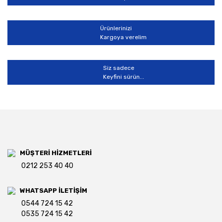
Gönder
Ürünlerinizi
Kargoya verelim
Siz sadece
Keyfini sürün...
MÜŞTERİ HİZMETLERİ
0212 253 40 40
WHATSAPP İLETİŞİM
0544 724 15 42
0535 724 15 42