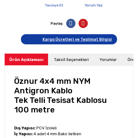
Tavsiye Et
Yorum Yaz
Paylaş:
Kargo Ücretleri ve Teslimat Bilgisi
Ürün Açıklaması
Taksit Seçenekleri
Yorumlar
Öneri
Öznur 4x4 mm NYM
Antigron Kablo
Tek Telli Tesisat Kablosu
100 metre
Dış Yapısı:
PCV İzoleli
İç Yapısı:
4 adet 4 mm Bakır iletken