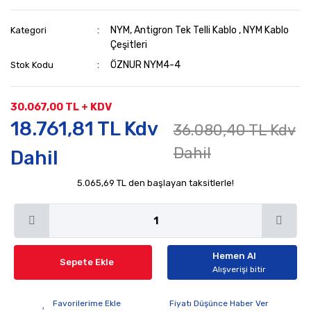
NYM, Antigron Tek Telli Kablo
,
NYM Kablo
Kategori
Çeşitleri
ÖZNUR NYM4-4
Stok Kodu
30.067,00 TL + KDV
18.761,81 TL Kdv
36.080,40 TL Kdv
Dahil
Dahil
5.065,69 TL den başlayan taksitlerle!
Hemen Al
Sepete Ekle
Alışverişi bitir
Fiyatı Düşünce Haber Ver