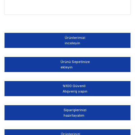
Bu ürünün fiyat bilgisi, resim, ürün açıklamalarında ve
diğer konularda yetersiz gördüğünüz noktaları öneri
Bu ürüne ilk yorumu siz yapın!
formunu kullanarak tarafımıza iletebilirsiniz.
Görüş ve önerileriniz için teşekkür ederiz.
Ürünlerimizi
Yorum Yaz
inceleyin
Ürün resmi kalitesiz, bozuk veya görüntülenemiyor.
Ürün açıklamasında eksik bilgiler bulunuyor.
Ürünü Sepetinize
Ürün bilgilerinde hatalar bulunuyor.
ekleyin
Ürün fiyatı diğer sitelerden daha pahalı.
Bu ürüne benzer farklı alternatifler olmalı.
%100 Güvenli
Alışveriş yapın
Siparişlerinizi
hazırlayalım
Gönder
Ürünlerinizi