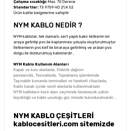
Çalışma sıcaklığı:
Max. 70 Derece
Standartlar:
TS 9759 HD 21,4 S2
Ürün kalite belgelerine sahiptir
NYM KABLO NEDİR ?
NYM kablolar, tek damarlı, sert yapılı bakır iletkenin bir
araya getirilip pvc ile kaplanması yoluyla oluşturulmuştur
İletkenlerin pvc kılıf ile biraraya getirilmiş ve araları pvc
dolgu ile doldurulmuş kablolardır...
NYM Kablo Kullanım Alanları
Kapalı ve kuru alanlarda,
Elektrik dağıtım
panolarında,
Tesisatlarda,
Topraklama işlemlerinde
Taşınabilir kumanda terminalleri ve hareketli cihazlarda,
Kablo kanalı içinde n
emli alanlarda
kullanılmaktadır
NYM kabloların kesit alanı seçiminde beslenecek yükün
büyüklüğü ve kablo uzunluğu göz önünde bulundurulmalıdır...
NYM KABLO ÇEŞİTLERİ
kablocesitleri.com sitemizde