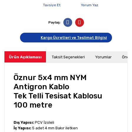
Tavsiye Et
Yorum Yaz
Paylaş:
Kargo Ücretleri ve Teslimat Bilgisi
Ürün Açıklaması
Taksit Seçenekleri
Yorumlar
Öneri
Öznur 5x4 mm NYM
Antigron Kablo
Tek Telli Tesisat Kablosu
100 metre
Dış Yapısı:
PCV İzoleli
İç Yapısı:
5 adet 4 mm Bakır iletken