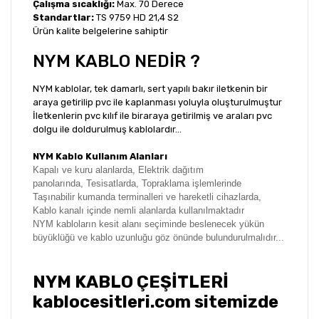
Çalışma sıcaklığı:
Max. 70 Derece
Standartlar:
TS 9759 HD 21,4 S2
Ürün kalite belgelerine sahiptir
NYM KABLO NEDİR ?
NYM kablolar, tek damarlı, sert yapılı bakır iletkenin bir
araya getirilip pvc ile kaplanması yoluyla oluşturulmuştur
İletkenlerin pvc kılıf ile biraraya getirilmiş ve araları pvc
dolgu ile doldurulmuş kablolardır...
NYM Kablo Kullanım Alanları
Kapalı ve kuru alanlarda,
Elektrik dağıtım
panolarında,
Tesisatlarda,
Topraklama işlemlerinde
Taşınabilir kumanda terminalleri ve hareketli cihazlarda,
Kablo kanalı içinde n
emli alanlarda
kullanılmaktadır
NYM kabloların kesit alanı seçiminde beslenecek yükün
büyüklüğü ve kablo uzunluğu göz önünde bulundurulmalıdır...
NYM KABLO ÇEŞİTLERİ
kablocesitleri.com sitemizde