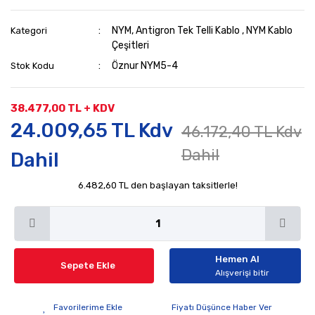
NYM, Antigron Tek Telli Kablo
,
NYM Kablo
Kategori
Çeşitleri
Öznur NYM5-4
Stok Kodu
38.477,00 TL + KDV
24.009,65 TL Kdv
46.172,40 TL Kdv
Dahil
Dahil
6.482,60 TL den başlayan taksitlerle!
Hemen Al
Sepete Ekle
Alışverişi bitir
Fiyatı Düşünce Haber Ver