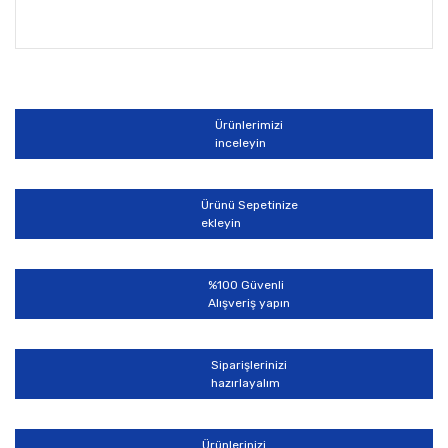
Bu ürünün fiyat bilgisi, resim, ürün açıklamalarında ve
diğer konularda yetersiz gördüğünüz noktaları öneri
Bu ürüne ilk yorumu siz yapın!
formunu kullanarak tarafımıza iletebilirsiniz.
Görüş ve önerileriniz için teşekkür ederiz.
Ürünlerimizi
Yorum Yaz
inceleyin
Ürün resmi kalitesiz, bozuk veya görüntülenemiyor.
Ürün açıklamasında eksik bilgiler bulunuyor.
Ürünü Sepetinize
Ürün bilgilerinde hatalar bulunuyor.
ekleyin
Ürün fiyatı diğer sitelerden daha pahalı.
Bu ürüne benzer farklı alternatifler olmalı.
%100 Güvenli
Alışveriş yapın
Siparişlerinizi
hazırlayalım
Gönder
Ürünlerinizi