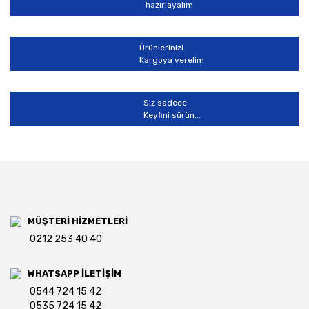
hazırlayalım
Gönder
Ürünlerinizi
Kargoya verelim
Siz sadece
Keyfini sürün...
MÜŞTERİ HİZMETLERİ
0212 253 40 40
WHATSAPP İLETİŞİM
0544 724 15 42
0535 724 15 42