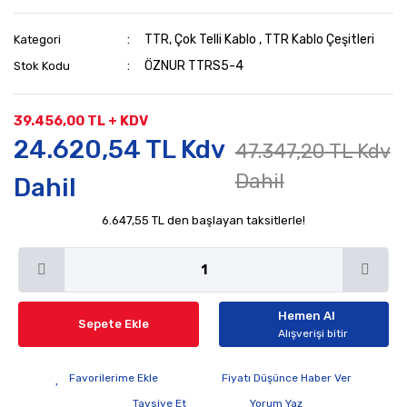
TTR, Çok Telli Kablo
,
TTR Kablo Çeşitleri
Kategori
ÖZNUR TTRS5-4
Stok Kodu
39.456,00 TL + KDV
24.620,54 TL Kdv
47.347,20 TL Kdv
Dahil
Dahil
6.647,55 TL den başlayan taksitlerle!
Hemen Al
Sepete Ekle
Alışverişi bitir
Fiyatı Düşünce Haber Ver
Tavsiye Et
Yorum Yaz