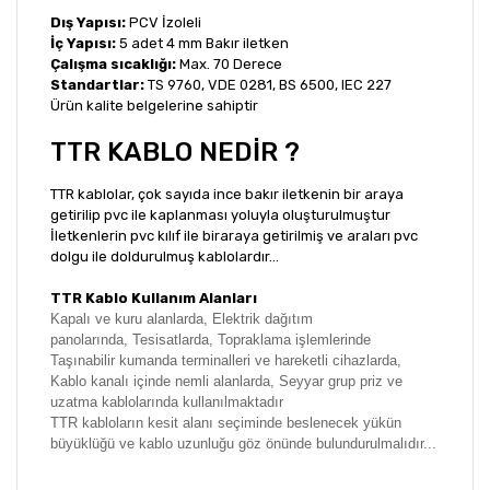
Dış Yapısı:
PCV İzoleli
İç Yapısı:
5 adet 4 mm Bakır iletken
Çalışma sıcaklığı:
Max. 70 Derece
Standartlar:
TS 9760, VDE 0281, BS 6500, IEC 227
Ürün kalite belgelerine sahiptir
TTR KABLO NEDİR ?
TTR kablolar, çok sayıda ince bakır iletkenin bir araya
getirilip pvc ile kaplanması yoluyla oluşturulmuştur
İletkenlerin pvc kılıf ile biraraya getirilmiş ve araları pvc
dolgu ile doldurulmuş kablolardır...
TTR Kablo Kullanım Alanları
Kapalı ve kuru alanlarda,
Elektrik dağıtım
panolarında,
Tesisatlarda,
Topraklama işlemlerinde
Taşınabilir kumanda terminalleri ve hareketli cihazlarda,
Kablo kanalı içinde n
emli alanlarda, S
eyyar grup priz ve
uzatma kablolarında kullanılmaktadır
TTR kabloların kesit alanı seçiminde beslenecek yükün
büyüklüğü ve kablo uzunluğu göz önünde bulundurulmalıdır...