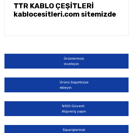
TTR KABLO ÇEŞİTLERİ
kablocesitleri.com sitemizde
Bu ürünün fiyat bilgisi, resim, ürün açıklamalarında ve
diğer konularda yetersiz gördüğünüz noktaları öneri
Bu ürüne ilk yorumu siz yapın!
formunu kullanarak tarafımıza iletebilirsiniz.
Görüş ve önerileriniz için teşekkür ederiz.
Ürünlerimizi
Yorum Yaz
inceleyin
Ürün resmi kalitesiz, bozuk veya görüntülenemiyor.
Ürün açıklamasında eksik bilgiler bulunuyor.
Ürünü Sepetinize
Ürün bilgilerinde hatalar bulunuyor.
ekleyin
Ürün fiyatı diğer sitelerden daha pahalı.
Bu ürüne benzer farklı alternatifler olmalı.
%100 Güvenli
Alışveriş yapın
Siparişlerinizi