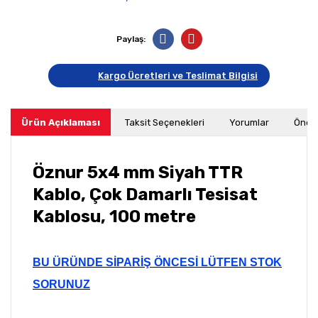
Paylaş:
Kargo Ücretleri ve Teslimat Bilgisi
Ürün Açıklaması
Taksit Seçenekleri
Yorumlar
Öneri
Öznur 5x4 mm Siyah TTR
Kablo, Çok Damarlı Tesisat
Kablosu, 100 metre
BU ÜRÜNDE SİPARİŞ ÖNCESİ LÜTFEN STOK
SORUNUZ