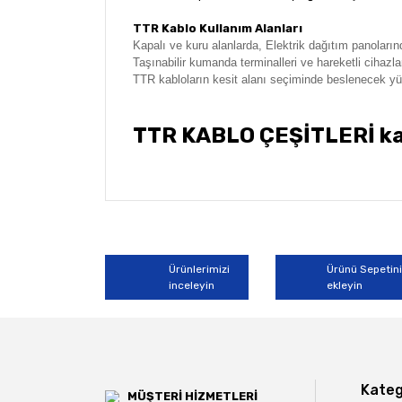
TTR Kablo Kullanım Alanları
Kapalı ve kuru alanlarda,
Elektrik dağıtım panoları
Taşınabilir kumanda terminalleri ve hareketli cihazla
TTR kabloların kesit alanı seçiminde beslenecek yü
TTR KABLO ÇEŞİTLERİ kab
Bu ürünün fiyat bilgisi, resim, ürün açıklamala
Görüş ve önerileriniz için teşekkür ederiz.
Ürün resmi kalitesiz, bozuk veya görüntülene
Ürünlerimizi
Ürünü Sepetin
inceleyin
ekleyin
Ürün açıklamasında eksik bilgiler bulunuyor.
Ürün bilgilerinde hatalar bulunuyor.
Ürün fiyatı diğer sitelerden daha pahalı.
Bu ürüne benzer farklı alternatifler olmalı.
Kateg
MÜŞTERİ HİZMETLERİ