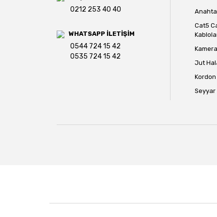
0212 253 40 40
Anahtar
Cat5 C
WHATSAPP İLETİŞİM
Kablola
0544 724 15 42
Kamera 
0535 724 15 42
Jut Hal
Kordon 
Seyyar