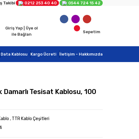
ş Takibi
0212 253 40 40
0544 724 15 42
Giriş Yap | Üye ol
Sepetim
ile Bağlan
Data Kablosu
Kargo Ücreti
İletişim - Hakkımızda
 Damarlı Tesisat Kablosu, 100
Kablo
,
TTR Kablo Çeşitleri
4