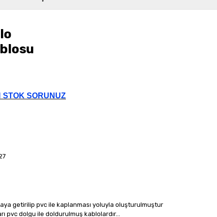
lo
ablosu
N STOK SORUNUZ
27
araya getirilip pvc ile kaplanması yoluyla oluşturulmuştur
ları pvc dolgu ile doldurulmuş kablolardır...