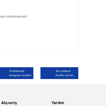
nda kullanılmaktadır
arak tarafımıza iletebilirsiniz.
Ürünlerinizi
Siz sadece
Kargoya verelim
Keyfini sürün...
Alışveriş
Yardım