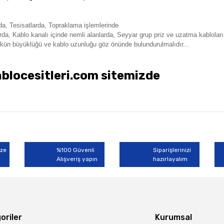
nda,
Tesisatlarda,
Topraklama işlemlerinde
rda, Kablo kanalı içinde n
emli alanlarda, S
eyyar grup priz ve uzatma kabloları
kün büyüklüğü ve kablo uzunluğu göz önünde bulundurulmalıdır...
locesitleri.com sitemizde
rında ve diğer konularda yetersiz gördüğünüz noktaları öneri formunu kullan
Bu ürüne ilk yorumu siz yapın!
miyor.
ize
%100 Güvenli
Siparişlerinizi
Alışveriş yapın
Yorum Yaz
hazırlayalım
oriler
Kurumsal