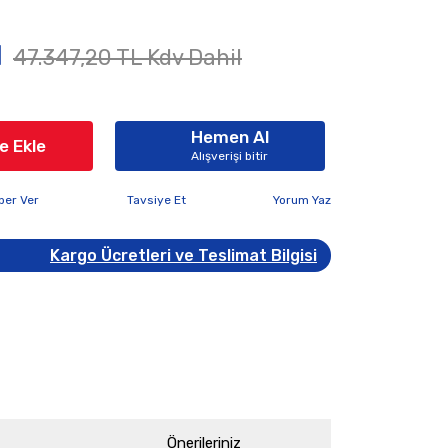
l
47.347,20 TL Kdv Dahil
Hemen Al
e Ekle
Alışverişi bitir
ber Ver
Tavsiye Et
Yorum Yaz
Kargo Ücretleri ve Teslimat Bilgisi
Önerileriniz