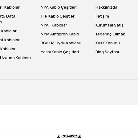
lı Kablolar
NYA Kablo Çeşitleri
Hakkımızda
at6 Data
TTR Kablo Çeşitleri
İletişim
rı
NYAF Kablolar
Kurumsal Satış
Gönder
Kabloları
NYM Amtigron Kablo
Tedarikçi Olmak
at Kablolar
RG6 U6 Uydu Kablosu
KVKK Kanunu
Kablolar
Yassı Kablo Çeşitleri
Blog Sayfası
 Uzatma Kablosu