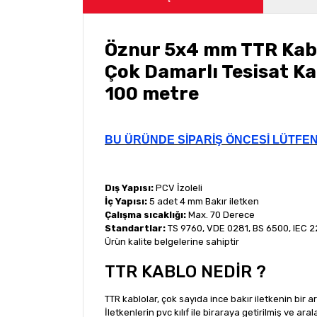
Öznur 5x4 mm TTR Kab
Çok Damarlı Tesisat K
100 metre
BU ÜRÜNDE SİPARİŞ ÖNCESİ LÜTFE
Dış Yapısı:
PCV İzoleli
İç Yapısı:
5 adet 4 mm Bakır iletken
Çalışma sıcaklığı:
Max. 70 Derece
Standartlar:
TS 9760, VDE 0281, BS 6500, IEC 2
Ürün kalite belgelerine sahiptir
TTR KABLO NEDİR ?
TTR kablolar, çok sayıda ince bakır iletkenin bir 
İletkenlerin pvc kılıf ile biraraya getirilmiş ve ara