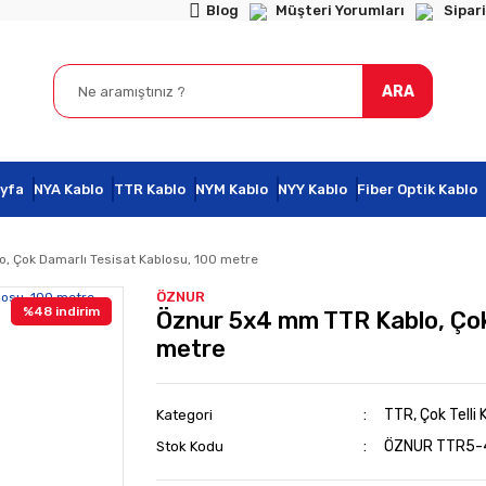
Blog
Müşteri Yorumları
Sipari
ARA
yfa
NYA Kablo
TTR Kablo
NYM Kablo
NYY Kablo
Fiber Optik Kablo
, Çok Damarlı Tesisat Kablosu, 100 metre
ÖZNUR
%48 indirim
Öznur 5x4 mm TTR Kablo, Çok
metre
TTR, Çok Telli 
Kategori
ÖZNUR TTR5-
Stok Kodu