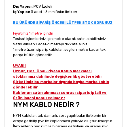
Dış Yapısı:
PCV İzoleli
İç Yapısı:
3 adet 1,5 mm Bakır iletken
BU ÜRÜNDE SİPARİŞ ÖNCESİ LÜTFEN STOK SORUNUZ
Fiyatımız 1 metre içindir
Tesisat işlemleriniz için metre olarak satın alabilirsiniz
Satın alırken 1 adet=1 metreyi dikkate alınız
1 metre üzeri sipariş kablolar, seçilen metre kadar tek
parça bütün gönderilir
UYARI !
Öznur, Hes, Ünal-Piyasa Kablo markaları
stoklarımız dahilinde değişkenlik gösterebilir
Şirketimiz bu markalar dışında başka marka kablo
gönderebilir
Kablonun satın alınması sonrası sipariş iptali ve
ürün iadesi kabul edilmez !
NYM KABLO NEDİR ?
NYM kablolar, tek damarlı, sert yapılı bakır iletkenin bir
araya getirilip pvc ile kaplanması yoluyla oluşturulmuştur
İletkenlerin pvc kılıf ile biraraya getirilmiş ve araları pvc