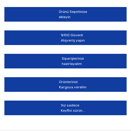
Ürün açıklamasında eksik bilgiler bulunuyor.
Ürünü Sepetinize
Ürün bilgilerinde hatalar bulunuyor.
ekleyin
Ürün fiyatı diğer sitelerden daha pahalı.
Bu ürüne benzer farklı alternatifler olmalı.
%100 Güvenli
Alışveriş yapın
Siparişlerinizi
hazırlayalım
Gönder
Ürünlerinizi
Kargoya verelim
Siz sadece
Keyfini sürün...