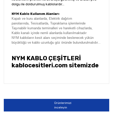
dolgu ile doldurulmuş kablolardır...
NYM Kablo Kullanım Alanları
Kapalı ve kuru alanlarda,
Elektrik dağıtım
panolarında,
Tesisatlarda,
Topraklama işlemlerinde
Taşınabilir kumanda terminalleri ve hareketli cihazlarda,
Kablo kanalı içinde n
emli alanlarda
kullanılmaktadır
NYM kabloların kesit alanı seçiminde beslenecek yükün
büyüklüğü ve kablo uzunluğu göz önünde bulundurulmalıdır...
NYM KABLO ÇEŞİTLERİ
kablocesitleri.com sitemizde
Bu ürünün fiyat bilgisi, resim, ürün açıklamalarında ve
diğer konularda yetersiz gördüğünüz noktaları öneri
Bu ürüne ilk yorumu siz yapın!
formunu kullanarak tarafımıza iletebilirsiniz.
Görüş ve önerileriniz için teşekkür ederiz.
Ürünlerimizi
Yorum Yaz
inceleyin
Ürün resmi kalitesiz, bozuk veya görüntülenemiyor.