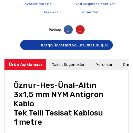
Fiyatı Düşünce Haber Ver
Tavsiye Et
Yorum Yaz
Paylaş:
Kargo Ücretleri ve Teslimat Bilgisi
Ürün Açıklaması
Taksit Seçenekleri
Yorumlar
Öneri
Öznur-Hes-Ünal-Altın
3x1,5 mm NYM Antigron
Kablo
Tek Telli Tesisat Kablosu
1 metre