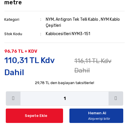
metre
NYM, Antigron Tek Telli Kablo
,
NYM Kablo
Kategori
Çeşitleri
Kablocesitleri NYM3-151
Stok Kodu
96,76 TL + KDV
110,31 TL Kdv
116,11 TL Kdv
Dahil
Dahil
29,78 TL den başlayan taksitlerle!
Hemen Al
Sepete Ekle
Alışverişi bitir