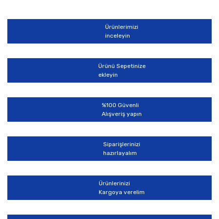
diğer konularda yetersiz gördüğünüz noktaları öneri
Bu ürüne ilk yorumu siz yapın!
formunu kullanarak tarafımıza iletebilirsiniz.
Görüş ve önerileriniz için teşekkür ederiz.
Ürünlerimizi
Yorum Yaz
inceleyin
Ürün resmi kalitesiz, bozuk veya görüntülenemiyor.
Ürün açıklamasında eksik bilgiler bulunuyor.
Ürünü Sepetinize
Ürün bilgilerinde hatalar bulunuyor.
ekleyin
Ürün fiyatı diğer sitelerden daha pahalı.
Bu ürüne benzer farklı alternatifler olmalı.
%100 Güvenli
Alışveriş yapın
Siparişlerinizi
hazırlayalım
Gönder
Ürünlerinizi
Kargoya verelim