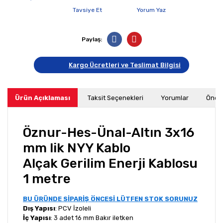
Tavsiye Et
Yorum Yaz
Paylaş:
Kargo Ücretleri ve Teslimat Bilgisi
Ürün Açıklaması
Taksit Seçenekleri
Yorumlar
Öneri
Öznur-Hes-Ünal-Altın 3x16
mm lik NYY Kablo
Alçak Gerilim Enerji Kablosu
1 metre
BU ÜRÜNDE SİPARİŞ ÖNCESİ LÜTFEN STOK SORUNUZ
Dış Yapısı
: PCV İzoleli
İç Yapısı
: 3 adet 16 mm Bakır iletken