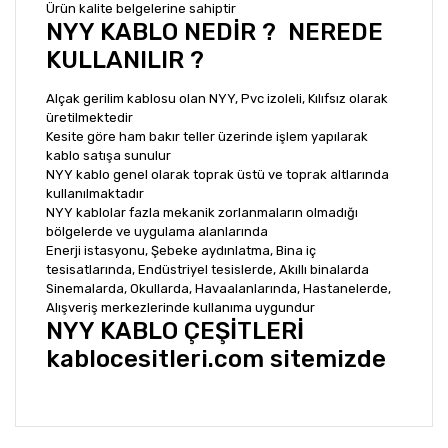
Ürün kalite belgelerine sahiptir
NYY KABLO NEDİR ? NEREDE
KULLANILIR ?
Alçak gerilim kablosu olan NYY, Pvc izoleli, Kılıfsız olarak
üretilmektedir
Kesite göre ham bakır teller üzerinde işlem yapılarak
kablo satışa sunulur
NYY kablo genel olarak toprak üstü ve toprak altlarında
kullanılmaktadır
NYY kablolar fazla mekanik zorlanmaların olmadığı
bölgelerde ve uygulama alanlarında
Enerji istasyonu, Şebeke aydınlatma, Bina iç
tesisatlarında, Endüstriyel tesislerde, Akıllı binalarda
Sinemalarda, Okullarda, Havaalanlarında, Hastanelerde,
Alışveriş merkezlerinde kullanıma uygundur
NYY KABLO ÇEŞİTLERİ
kablocesitleri.com sitemizde
Bu ürünün fiyat bilgisi, resim, ürün açıklamalarında ve