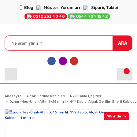
Blog
Müşteri Yorumları
Sipariş Takibi
0212 253 40 40
0544 724 15 42
ARA
Anasayfa
Alçak Gerilim Kabloları
NYY Kablo Çeşitleri
Öznur-Hes-Ünal-Altın 3x16 mm lik NYY Kablo, Alçak Gerilim Enerji Kablosu
%5 indirim