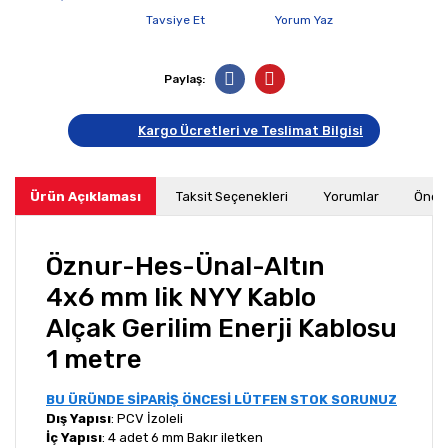
Tavsiye Et
Yorum Yaz
Paylaş:
Kargo Ücretleri ve Teslimat Bilgisi
Ürün Açıklaması
Taksit Seçenekleri
Yorumlar
Öneri
Öznur-Hes-Ünal-Altın
4x6 mm lik NYY Kablo
Alçak Gerilim Enerji Kablosu
1 metre
BU ÜRÜNDE SİPARİŞ ÖNCESİ LÜTFEN STOK SORUNUZ
Dış Yapısı
: PCV İzoleli
İç Yapısı
: 4 adet 6 mm Bakır iletken