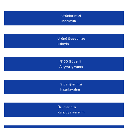
diğer konularda yetersiz gördüğünüz noktaları öneri
Bu ürüne ilk yorumu siz yapın!
formunu kullanarak tarafımıza iletebilirsiniz.
Görüş ve önerileriniz için teşekkür ederiz.
Ürünlerimizi
Yorum Yaz
inceleyin
Ürün resmi kalitesiz, bozuk veya görüntülenemiyor.
Ürün açıklamasında eksik bilgiler bulunuyor.
Ürünü Sepetinize
Ürün bilgilerinde hatalar bulunuyor.
ekleyin
Ürün fiyatı diğer sitelerden daha pahalı.
Bu ürüne benzer farklı alternatifler olmalı.
%100 Güvenli
Alışveriş yapın
Siparişlerinizi
hazırlayalım
Gönder
Ürünlerinizi
Kargoya verelim