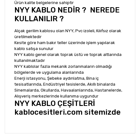
Ürün kalite belgelerine sahiptir
NYY KABLO NEDİR ? NEREDE
KULLANILIR ?
Alçak gerilim kablosu olan NYY, Pvc izoleli, Kılıfsız olarak
üretilmektedir
Kesite göre ham bakır teller üzerinde işlem yapılarak
kablo satışa sunulur
NYY kablo genel olarak toprak üstü ve toprak altlarında
kullanılmaktadır
NYY kablolar fazla mekanik zorlanmaların olmadığı
bölgelerde ve uygulama alanlarında
Enerji istasyonu, Şebeke aydınlatma, Bina iç
tesisatlarında, Endüstriyel tesislerde, Akıllı binalarda
Sinemalarda, Okullarda, Havaalanlarında, Hastanelerde,
Alışveriş merkezlerinde kullanıma uygundur
NYY KABLO ÇEŞİTLERİ
kablocesitleri.com sitemizde
Bu ürünün fiyat bilgisi, resim, ürün açıklamalarında ve