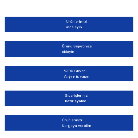
diğer konularda yetersiz gördüğünüz noktaları öneri
Bu ürüne ilk yorumu siz yapın!
formunu kullanarak tarafımıza iletebilirsiniz.
Görüş ve önerileriniz için teşekkür ederiz.
Ürünlerimizi
Yorum Yaz
inceleyin
Ürün resmi kalitesiz, bozuk veya görüntülenemiyor.
Ürün açıklamasında eksik bilgiler bulunuyor.
Ürünü Sepetinize
Ürün bilgilerinde hatalar bulunuyor.
ekleyin
Ürün fiyatı diğer sitelerden daha pahalı.
Bu ürüne benzer farklı alternatifler olmalı.
%100 Güvenli
Alışveriş yapın
Siparişlerinizi
hazırlayalım
Gönder
Ürünlerinizi
Kargoya verelim