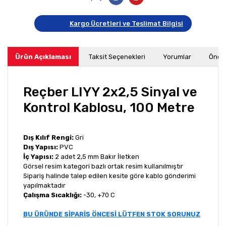
Kargo Ücretleri ve Teslimat Bilgisi
Ürün Açıklaması
Taksit Seçenekleri
Yorumlar
Öneri
Reçber LIYY 2x2,5 Sinyal ve
Kontrol Kablosu, 100 Metre
Dış Kılıf Rengi:
Gri
Dış Yapısı:
PVC
İç Yapısı:
2 adet 2,5 mm Bakır İletken
Görsel resim kategori bazlı ortak resim kullanılmıştır
Sipariş halinde talep edilen kesite göre kablo gönderimi
yapılmaktadır
Çalışma Sıcaklığı:
-30, +70 C
BU ÜRÜNDE SİPARİŞ ÖNCESİ LÜTFEN STOK SORUNUZ