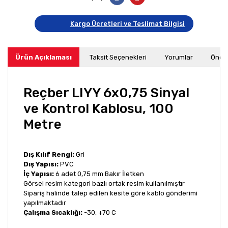
Kargo Ücretleri ve Teslimat Bilgisi
Ürün Açıklaması
Taksit Seçenekleri
Yorumlar
Öneri
Reçber LIYY 6x0,75 Sinyal
ve Kontrol Kablosu, 100
Metre
Dış Kılıf Rengi:
Gri
Dış Yapısı:
PVC
İç Yapısı:
6 adet 0,75 mm Bakır İletken
Görsel resim kategori bazlı ortak resim kullanılmıştır
Sipariş halinde talep edilen kesite göre kablo gönderimi
yapılmaktadır
Çalışma Sıcaklığı:
-30, +70 C