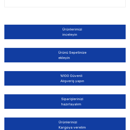
Bu ürünün fiyat bilgisi, resim, ürün açıklamalarında ve
diğer konularda yetersiz gördüğünüz noktaları öneri
Bu ürüne ilk yorumu siz yapın!
formunu kullanarak tarafımıza iletebilirsiniz.
Görüş ve önerileriniz için teşekkür ederiz.
Ürünlerimizi
Yorum Yaz
inceleyin
Ürün resmi kalitesiz, bozuk veya görüntülenemiyor.
Ürün açıklamasında eksik bilgiler bulunuyor.
Ürünü Sepetinize
Ürün bilgilerinde hatalar bulunuyor.
ekleyin
Ürün fiyatı diğer sitelerden daha pahalı.
Bu ürüne benzer farklı alternatifler olmalı.
%100 Güvenli
Alışveriş yapın
Siparişlerinizi
hazırlayalım
Gönder
Ürünlerinizi
Kargoya verelim