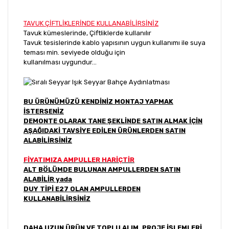
TAVUK ÇİFTLİKLERİNDE KULLANABİLİRSİNİZ
Tavuk kümeslerinde, Çiftliklerde kullanılır
Tavuk tesislerinde kablo yapısının uygun kullanımı ile suya
teması min. seviyede olduğu için
kullanılması uygundur...
BU ÜRÜNÜMÜZÜ KENDİNİZ MONTAJ YAPMAK
İSTERSENİZ
DEMONTE OLARAK TANE ŞEKLİNDE SATIN ALMAK İÇİN
AŞAĞIDAKİ TAVSİYE EDİLEN ÜRÜNLERDEN SATIN
ALABİLİRSİNİZ
FİYATIMIZA AMPULLER HARİÇTİR
ALT BÖLÜMDE BULUNAN AMPULLERDEN SATIN
ALABİLİR yada
DUY TİPİ E27 OLAN AMPULLERDEN
KULLANABİLİRSİNİZ
DAHA UZUN ÜRÜN VE TOPLU ALIM, PROJE İŞLEMLERİ