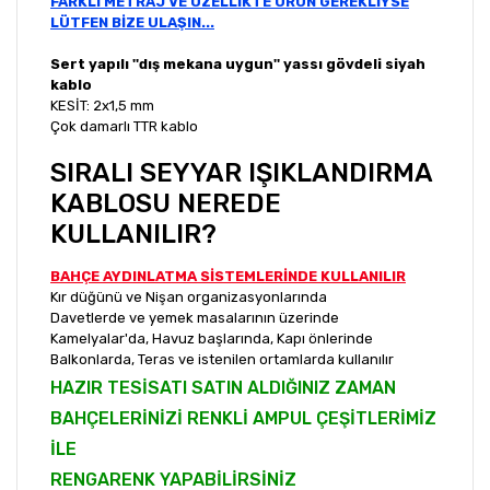
FARKLI METRAJ VE ÖZELLİKTE ÜRÜN GEREKLİYSE
LÜTFEN BİZE ULAŞIN...
Sert yapılı ''dış mekana uygun'' yassı gövdeli siyah
kablo
KESİT: 2x1,5 mm
Çok damarlı TTR kablo
SIRALI SEYYAR IŞIKLANDIRMA
KABLOSU NEREDE
KULLANILIR?
BAHÇE AYDINLATMA SİSTEMLERİNDE KULLANILIR
Kır düğünü ve Nişan organizasyonlarında
Davetlerde ve yemek masalarının üzerinde
Kamelyalar'da, Havuz başlarında, Kapı önlerinde
Balkonlarda, Teras ve istenilen ortamlarda kullanılır
HAZIR TESİSATI SATIN ALDIĞINIZ ZAMAN
BAHÇELERİNİZİ RENKLİ AMPUL ÇEŞİTLERİMİZ
İLE
RENGARENK YAPABİLİRSİNİZ