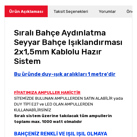
Ürün Açıklaması
Taksit Seçenekleri
Yorumlar
Öneri
Sıralı Bahçe Aydınlatma
Seyyar Bahçe Işıklandırması
2x1,5mm Kablolu Hazır
Sistem
Bu üründe duy-ışık aralıkları 1 metre'dir
FİYATIMIZA AMPULLER HARİÇTİR
SİTEMİZDE BULUNAN AMPULLERDEN SATIN ALABİLİR yada
DUY TİPİ E27 ve LED OLAN AMPULLERDEN
KULLANABİLİRSİNİZ
Sıralı sistem üzerine takılacak tüm ampullerin
toplamı max. 1000 watt olmalıdır
BAHÇENİZ RENKLİ VE IŞIL IŞIL OLMAYA