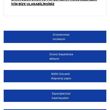
İÇİN BİZE ULAŞABİLİRSİNİZ
Bu ürünün fiyat bilgisi, resim, ürün açıklamalarında ve
diğer konularda yetersiz gördüğünüz noktaları öneri
Bu ürüne ilk yorumu siz yapın!
formunu kullanarak tarafımıza iletebilirsiniz.
Görüş ve önerileriniz için teşekkür ederiz.
Ürünlerimizi
Yorum Yaz
inceleyin
Ürün resmi kalitesiz, bozuk veya görüntülenemiyor.
Ürün açıklamasında eksik bilgiler bulunuyor.
Ürünü Sepetinize
Ürün bilgilerinde hatalar bulunuyor.
ekleyin
Ürün fiyatı diğer sitelerden daha pahalı.
Bu ürüne benzer farklı alternatifler olmalı.
%100 Güvenli
Alışveriş yapın
Siparişlerinizi
hazırlayalım
Gönder