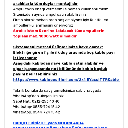
aralıklarla tüm duylar montajlıdır
Ampul takıp enerji vermeniz ile hemen kullanabilirsiniz
Sitemizden ayrıca ampul satın alabilirsiniz
Firma olarak mekanlarda hoş ambiyans için Rustik Led
ampuller kullanılmasını öneriyoruz
Sıralı sistem üzerine takılacak tüm ampullerin
toplamı max. 1000 watt olmalıdır
Sistemdeki metreli ürünlerimize ilave olarak;
Elektriğe giren fiş ile ilk duy arasında boş kablo payı
istiyorsanız
Aşağıdaki kablodan ilave kablo satın alabilir ve
sipariş aşamasında not bölümünde kablo boşluk
payını belirtebilirsiniz
https://www.kablocesitleri.com/2x1,5YassiTTRKablo
Teknik konularda satış temsilcimize sabit hat yada
WhatsApp'dan ulaşabilirsiniz
Sabit Hat : 0212-253 40 40
WhatsApp: 0535-724 15 42
WhatsApp: 0544-724 15 42
BAHÇELERİNİZDE, yada MEKANLARDA