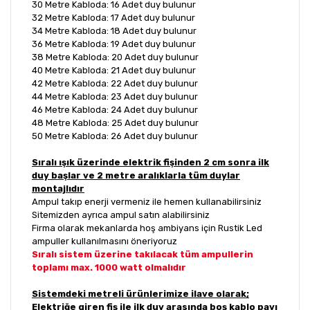
30 Metre Kabloda: 16 Adet duy bulunur
32 Metre Kabloda: 17 Adet duy bulunur
34 Metre Kabloda: 18 Adet duy bulunur
36 Metre Kabloda: 19 Adet duy bulunur
38 Metre Kabloda: 20 Adet duy bulunur
40 Metre Kabloda: 21 Adet duy bulunur
42 Metre Kabloda: 22 Adet duy bulunur
44 Metre Kabloda: 23 Adet duy bulunur
46 Metre Kabloda: 24 Adet duy bulunur
48 Metre Kabloda: 25 Adet duy bulunur
50 Metre Kabloda: 26 Adet duy bulunur
Sıralı ışık üzerinde elektrik fişinden 2 cm sonra ilk
duy başlar ve 2 metre aralıklarla tüm duylar
montajlıdır
Ampul takıp enerji vermeniz ile hemen kullanabilirsiniz
Sitemizden ayrıca ampul satın alabilirsiniz
Firma olarak mekanlarda hoş ambiyans için Rustik Led
ampuller kullanılmasını öneriyoruz
Sıralı sistem üzerine takılacak tüm ampullerin
toplamı max. 1000 watt olmalıdır
Sistemdeki metreli ürünlerimize ilave olarak;
Elektriğe giren fiş ile ilk duy arasında boş kablo payı