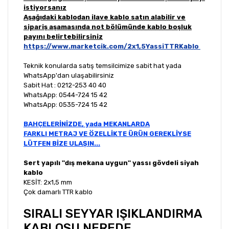
istiyorsanız
Aşağıdaki kablodan ilave kablo satın alabilir ve
sipariş aşamasında not bölümünde kablo boşluk
payını belirtebilirsiniz
https://www.marketcik.com/2x1,5YassiTTRKablo
Teknik konularda satış temsilcimize sabit hat yada
WhatsApp'dan ulaşabilirsiniz
Sabit Hat : 0212-253 40 40
WhatsApp: 0544-724 15 42
WhatsApp: 0535-724 15 42
BAHÇELERİNİZDE, yada MEKANLARDA
FARKLI METRAJ VE ÖZELLİKTE ÜRÜN GEREKLİYSE
LÜTFEN BİZE ULAŞIN...
Sert yapılı ''dış mekana uygun'' yassı gövdeli siyah
kablo
KESİT: 2x1,5 mm
Çok damarlı TTR kablo
SIRALI SEYYAR IŞIKLANDIRMA
KABLOSU NEREDE