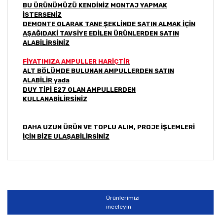
BU ÜRÜNÜMÜZÜ KENDİNİZ MONTAJ YAPMAK
İSTERSENİZ
DEMONTE OLARAK TANE ŞEKLİNDE SATIN ALMAK İÇİN
AŞAĞIDAKİ TAVSİYE EDİLEN ÜRÜNLERDEN SATIN
ALABİLİRSİNİZ
FİYATIMIZA AMPULLER HARİÇTİR
ALT BÖLÜMDE BULUNAN AMPULLERDEN SATIN
ALABİLİR yada
DUY TİPİ E27 OLAN AMPULLERDEN
KULLANABİLİRSİNİZ
DAHA UZUN ÜRÜN VE TOPLU ALIM, PROJE İŞLEMLERİ
İÇİN BİZE ULAŞABİLİRSİNİZ
Bu ürünün fiyat bilgisi, resim, ürün açıklamalarında ve
diğer konularda yetersiz gördüğünüz noktaları öneri
Bu ürüne ilk yorumu siz yapın!
formunu kullanarak tarafımıza iletebilirsiniz.
Görüş ve önerileriniz için teşekkür ederiz.
Ürünlerimizi
Yorum Yaz
inceleyin
Ürün resmi kalitesiz, bozuk veya görüntülenemiyor.