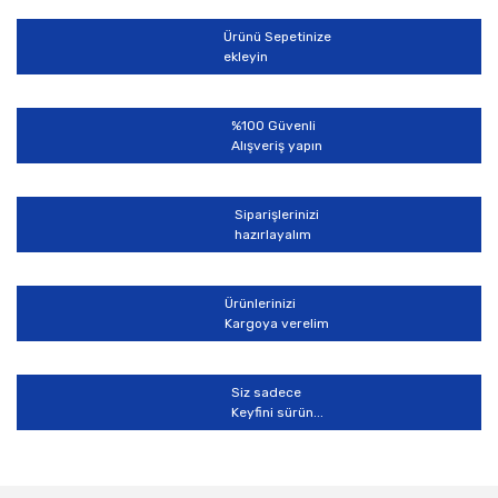
Ürün açıklamasında eksik bilgiler bulunuyor.
Ürünü Sepetinize
Ürün bilgilerinde hatalar bulunuyor.
ekleyin
Ürün fiyatı diğer sitelerden daha pahalı.
Bu ürüne benzer farklı alternatifler olmalı.
%100 Güvenli
Alışveriş yapın
Siparişlerinizi
hazırlayalım
Gönder
Ürünlerinizi
Kargoya verelim
Siz sadece
Keyfini sürün...