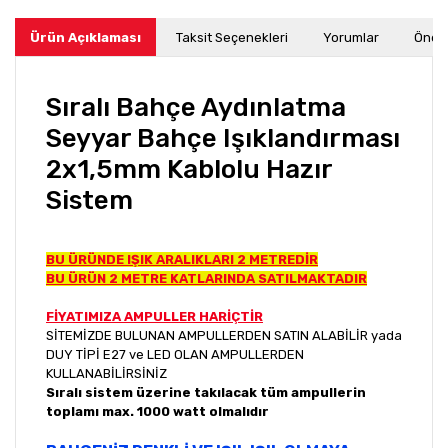
Ürün Açıklaması
Taksit Seçenekleri
Yorumlar
Öneri
Sıralı Bahçe Aydınlatma
Seyyar Bahçe Işıklandırması
2x1,5mm Kablolu Hazır
Sistem
BU ÜRÜNDE IŞIK ARALIKLARI 2 METREDİR
BU ÜRÜN 2 METRE KATLARINDA SATILMAKTADIR
FİYATIMIZA AMPULLER HARİÇTİR
SİTEMİZDE BULUNAN AMPULLERDEN SATIN ALABİLİR yada
DUY TİPİ E27 ve LED OLAN AMPULLERDEN
KULLANABİLİRSİNİZ
Sıralı sistem üzerine takılacak tüm ampullerin
toplamı max. 1000 watt olmalıdır