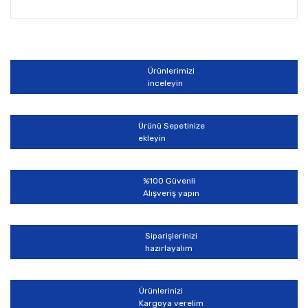
Bu ürünün fiyat bilgisi, resim, ürün açıklamalarında ve
diğer konularda yetersiz gördüğünüz noktaları öneri
Bu ürüne ilk yorumu siz yapın!
formunu kullanarak tarafımıza iletebilirsiniz.
Görüş ve önerileriniz için teşekkür ederiz.
Ürünlerimizi
Yorum Yaz
inceleyin
Ürün resmi kalitesiz, bozuk veya görüntülenemiyor.
Ürün açıklamasında eksik bilgiler bulunuyor.
Ürünü Sepetinize
Ürün bilgilerinde hatalar bulunuyor.
ekleyin
Ürün fiyatı diğer sitelerden daha pahalı.
Bu ürüne benzer farklı alternatifler olmalı.
%100 Güvenli
Alışveriş yapın
Siparişlerinizi
hazırlayalım
Gönder
Ürünlerinizi
Kargoya verelim