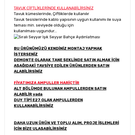
TAVUK ÇİFTLİKLERİNDE KULLANABİLİRSİNİZ
Tavuk kümeslerinde, Çiftliklerde kullanılır
Tavuk tesislerinde kablo yapısının uygun kullanımı ile suya
teması min. seviyede olduğu için
kullanılması uygundur...
BU ÜRÜNÜMÜZÜ KENDİNİZ MONTAJ YAPMAK
İSTERSENİZ
DEMONTE OLARAK TANE ŞEKLİNDE SATIN ALMAK İÇİN
AŞAĞIDAKİ TAVSİYE EDİLEN ÜRÜNLERDEN SATIN
ALABİLİRSİNİZ
FİYATIMIZA AMPULLER HARİÇTİR
ALT BÖLÜMDE BULUNAN AMPULLERDEN SATIN
ALABİLİR yada
DUY TİPİ E27 OLAN AMPULLERDEN
KULLANABİLİRSİNİZ
DAHA UZUN ÜRÜN VE TOPLU ALIM, PROJE İŞLEMLERİ
İÇİN BİZE ULAŞABİLİRSİNİZ