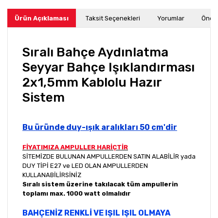
Ürün Açıklaması
Taksit Seçenekleri
Yorumlar
Öneri
Sıralı Bahçe Aydınlatma
Seyyar Bahçe Işıklandırması
2x1,5mm Kablolu Hazır
Sistem
Bu üründe duy-ışık aralıkları 50 cm'dir
FİYATIMIZA AMPULLER HARİÇTİR
SİTEMİZDE BULUNAN AMPULLERDEN SATIN ALABİLİR yada
DUY TİPİ E27 ve LED OLAN AMPULLERDEN
KULLANABİLİRSİNİZ
Sıralı sistem üzerine takılacak tüm ampullerin
toplamı max. 1000 watt olmalıdır
BAHÇENİZ RENKLİ VE IŞIL IŞIL OLMAYA