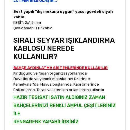
LÜTFEN BİZE ULAŞIN...
Sert yapılı ''dış mekana uygun'' yassı gövdeli siyah
kablo
KESİT: 2x1,5 mm
Çok damarlı TTR kablo
SIRALI SEYYAR IŞIKLANDIRMA
KABLOSU NEREDE
KULLANILIR?
BAHÇE AYDINLATMA SİSTEMLERİNDE KULLANILIR
Kır düğünü ve Nişan organizasyonlarında
Davetlerde ve yemek masalarının üzerinde
Kamelyalar'da, Havuz başlarında, Kapı önlerinde
Balkonlarda, Teras ve istenilen ortamlarda kullanılır
HAZIR TESİSATI SATIN ALDIĞINIZ ZAMAN
BAHÇELERİNİZİ RENKLİ AMPUL ÇEŞİTLERİMİZ
İLE
RENGARENK YAPABİLİRSİNİZ