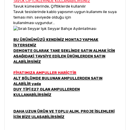
TAVUK ÇİFTLİKLERİNDE KULLANABİLİRSİNİZ
Tavuk kümeslerinde, Çiftliklerde kullanılır
Tavuk tesislerinde kablo yapısının uygun kullanımı ile suya
teması min. seviyede olduğu için
kullanılması uygundur...
BU ÜRÜNÜMÜZÜ KENDİNİZ MONTAJ YAPMAK
İSTERSENİZ
DEMONTE OLARAK TANE ŞEKLİNDE SATIN ALMAK İÇİN
AŞAĞIDAKİ TAVSİYE EDİLEN ÜRÜNLERDEN SATIN
ALABİLİRSİNİZ
FİYATIMIZA AMPULLER HARİÇTİR
ALT BÖLÜMDE BULUNAN AMPULLERDEN SATIN
ALABİLİR yada
DUY TİPİ E27 OLAN AMPULLERDEN
KULLANABİLİRSİNİZ
DAHA UZUN ÜRÜN VE TOPLU ALIM, PROJE İŞLEMLERİ
İÇİN BİZE ULAŞABİLİRSİNİZ