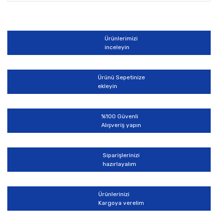
Bu ürünün fiyat bilgisi, resim, ürün açıklamalarında ve
diğer konularda yetersiz gördüğünüz noktaları öneri
Bu ürüne ilk yorumu siz yapın!
formunu kullanarak tarafımıza iletebilirsiniz.
Görüş ve önerileriniz için teşekkür ederiz.
Ürünlerimizi
Yorum Yaz
inceleyin
Ürün resmi kalitesiz, bozuk veya görüntülenemiyor.
Ürün açıklamasında eksik bilgiler bulunuyor.
Ürünü Sepetinize
Ürün bilgilerinde hatalar bulunuyor.
ekleyin
Ürün fiyatı diğer sitelerden daha pahalı.
Bu ürüne benzer farklı alternatifler olmalı.
%100 Güvenli
Alışveriş yapın
Siparişlerinizi
hazırlayalım
Gönder
Ürünlerinizi
Kargoya verelim