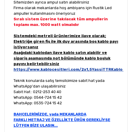
Sitemizden ayrıca ampul satın alabilirsiniz
Firma olarak mekanlarda hoş ambiyans için Rustik Led
ampuller kullanılmasını öneriyoruz
Sıralı sistem üzerine takılacak tüm ampullerin
toplamı max. 1000 watt olmalıdır
Sistemdeki metreli ürünlerimize ilave olarak;
Elektriğe giren fiş ile ilk duy arasında boş kablo payı
istiyorsanız
Aşağıdaki kablodan ilave kablo satın alabilir ve
sipariş aşamasında not bölümünde kablo boşluk
payını belirtebilirsiniz
https://www.kablocesitleri.com/2x1,5YassiTTRKablo
Teknik konularda satış temsilcimize sabit hat yada
WhatsApp'dan ulaşabilirsiniz
Sabit Hat : 0212-253 40 40
WhatsApp: 0544-724 15 42
WhatsApp: 0535-724 15 42
BAHÇELERİNİZDE, yada MEKANLARDA
FARKLI METRAJ VE ÖZELLİKTE ÜRÜN GEREKLİYSE
LÜTFEN BİZE ULAŞIN...