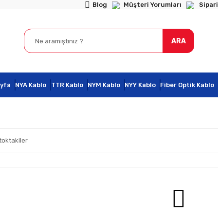
Blog
Müşteri Yorumları
Sipari
ARA
yfa
NYA Kablo
TTR Kablo
NYM Kablo
NYY Kablo
Fiber Optik Kablo
toktakiler