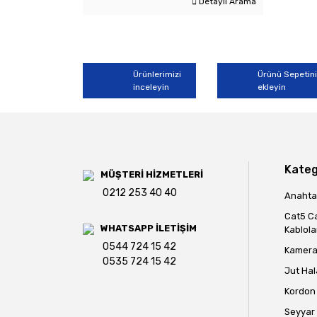
Detaylı Arama
Ürünlerimizi
Ürünü Sepetin
inceleyin
ekleyin
Kateg
MÜŞTERİ HİZMETLERİ
0212 253 40 40
Anahtar
Cat5 C
WHATSAPP İLETİŞİM
Kablola
0544 724 15 42
Kamera 
0535 724 15 42
Jut Hal
Kordon 
Seyyar